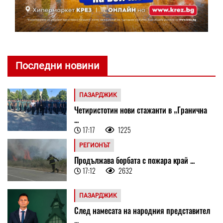
Последни новини
ПАЗАРДЖИК
Четиристотин нови стажанти в „Гранична
...
17:17
1225
РЕГИОНЪТ
Продължава борбата с пожара край ...
17:12
2632
ПАЗАРДЖИК
След намесата на народния представител
...