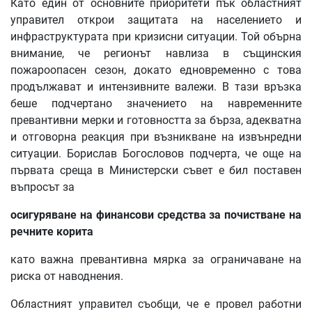
Като един от основните приоритети пък областният
управител открои защитата на населението и
инфраструктурата при кризисни ситуации. Той обърна
внимание, че регионът навлиза в същинския
пожароопасен сезон, докато едновременно с това
продължават и интензивните валежи. В тази връзка
беше подчертано значението на навременните
превантивни мерки и готовността за бърза, адекватна
и отговорна реакция при възникване на извънредни
ситуации. Борислав Богословов подчерта, че още на
първата среща в Министерски съвет е бил поставен
въпросът за
осигуряване на финансови средства за почистване на
речните корита
като важна превантивна мярка за ограничаване на
риска от наводнения.
Областният управител съобщи, че е провел работни