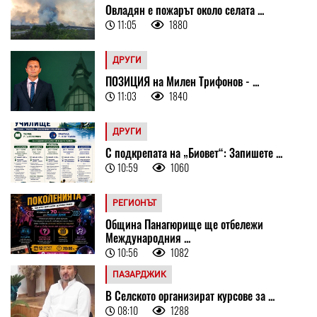
Овладян е пожарът около селата ...
11:05
1880
ДРУГИ
ПОЗИЦИЯ на Милен Трифонов - ...
11:03
1840
ДРУГИ
С подкрепата на „Биовет“: Запишете ...
10:59
1060
РЕГИОНЪТ
Община Панагюрище ще отбележи
Международния ...
10:56
1082
ПАЗАРДЖИК
В Селското организират курсове за ...
08:10
1288