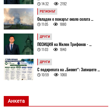
14:32
2192
РЕГИОНЪТ
Овладян е пожарът около селата ...
11:05
1880
ДРУГИ
ПОЗИЦИЯ на Милен Трифонов - ...
11:03
1840
ДРУГИ
С подкрепата на „Биовет“: Запишете ...
10:59
1060
Анкета