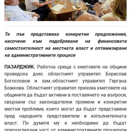
Те пък представиха конкретни предложения,
насочени към подобряване на финансовата
самостоятелност на местната власт и оптимизиране
на административните процеси
ПАЗАРДЖИК.
Работна среща с кметовете на общини
проведоха днес областният управител Борислав
Богословов и зам.-областният управител Гергана
Божкова. Областният управител призова кметовете на
общините да бъдат активни в поставянето на въпроси,
свързани със законодателни промени и конкретни
местни проблеми, които могат да бъдат представени
пред народните представители и изпълнителната
власт. По думите му е необходимо да бъдат
преразгледани част от административните процедури