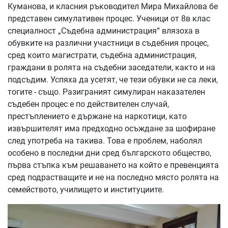
Куманова, и класния ръководител Мира Михайлова бе
представен симулативен процес. Ученици от 8в клас
специалност „Съдебна администрация“ влязоха в
обувките на различни участници в съдебния процес,
сред които магистрати, съдебна администрация,
граждани в ролята на съдебни заседатели, както и на
подсъдим. Успяха да усетят, че тези обувки не са леки,
тогите - също. Разиграният симулиран наказателен
съдебен процес е по действителен случай,
престъплението е държане на наркотици, като
извършителят има предходно осъждане за шофиране
след употреба на такива. Това е проблем, наболял
особено в последни дни сред българското общество,
първа стъпка към решаването на който е превенцията
сред подрастващите и не на последно място ролята на
семейството, училището и институциите.