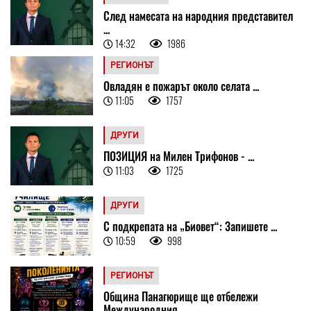
След намесата на народния представител
...
14:32
1986
РЕГИОНЪТ
Овладян е пожарът около селата ...
11:05
1757
ДРУГИ
ПОЗИЦИЯ на Милен Трифонов - ...
11:03
1725
ДРУГИ
С подкрепата на „Биовет“: Запишете ...
10:59
998
РЕГИОНЪТ
Община Панагюрище ще отбележи
Международния ...