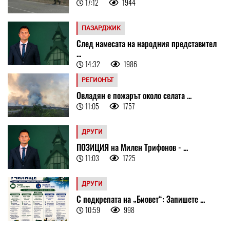
17:12
1944
ПАЗАРДЖИК
След намесата на народния представител
...
14:32
1986
РЕГИОНЪТ
Овладян е пожарът около селата ...
11:05
1757
ДРУГИ
ПОЗИЦИЯ на Милен Трифонов - ...
11:03
1725
ДРУГИ
С подкрепата на „Биовет“: Запишете ...
10:59
998