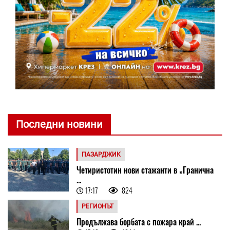
Последни новини
ПАЗАРДЖИК
Четиристотин нови стажанти в „Гранична
...
17:17
824
РЕГИОНЪТ
Продължава борбата с пожара край ...