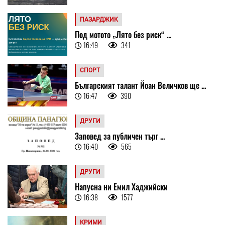
ПАЗАРДЖИК
Под мотото „Лято без риск“ ...
16:49
341
СПОРТ
Българският талант Йоан Величков ще ...
16:47
390
ДРУГИ
Заповед за публичен търг ...
16:40
565
ДРУГИ
Напусна ни Емил Хаджийски
16:38
1577
КРИМИ