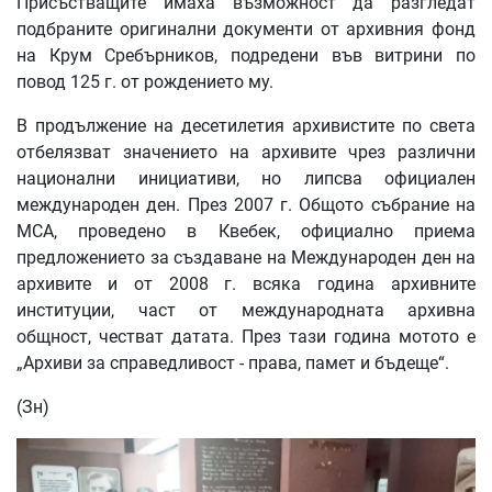
Присъстващите имаха възможност да разгледат
подбраните оригинални документи от архивния фонд
на Крум Сребърников, подредени във витрини по
повод 125 г. от рождението му.
В продължение на десетилетия архивистите по света
отбелязват значението на архивите чрез различни
национални инициативи, но липсва официален
международен ден. През 2007 г. Общото събрание на
МСА, проведено в Квебек, официално приема
предложението за създаване на Международен ден на
архивите и от 2008 г. всяка година архивните
институции, част от международната архивна
общност, честват датата. През тази година мотото е
„Архиви за справедливост - права, памет и бъдеще“.
(Зн)