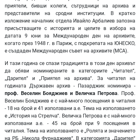
приятели, бивши колеги, сътрудници на архива и
представители на сродни институции. В кратко
изложение началник отдела Ивайло Арбалиев запозна
присъстващите с историята и целите в избора на
датата 9 юни за Международен ден на архивите,
когато през 1948 г. в Париж, с подкрепата на ЮНЕСКО,
е създаден Международен съвет на архивите (МСА).
И тази година се спази традицията в този ден архивът
да обяви номинираните в категориите „Читател“,
„Дарител“ и „Приятел на архива“. За читател на
годината Държавен архив - Пазарджик номинира -
проф
.
Веселин
Бояджиев
и
Величка
Петрова
. Проф.
Веселин Бояджиев е с най-много посещения в читалня
- 18 на брой и 41 използвани а.е. Тема на използването
е „История на Стрелча“. Величка Петрова е с най-много
използвани а.е. - 45 на брой при 9 посещения в
читалня. Тема на използването е „Ролята и значението
на РБ „Никола Фурнаджиев“. В категорията „Дарител“