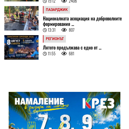
15:12
2406
ПАЗАРДЖИК
Националната асоциация на доброволните
формирования ...
13:31
807
РЕГИОНЪТ
Лятото продължава с едно от ...
11:55
681