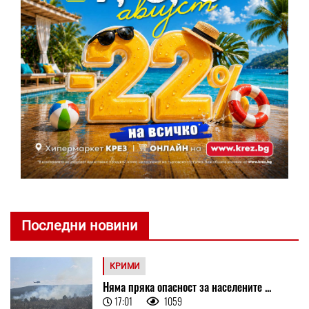
Последни новини
КРИМИ
Няма пряка опасност за населените ...
17:01
1059