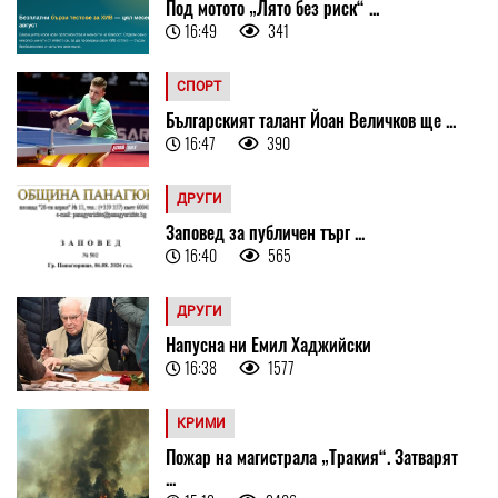
Под мотото „Лято без риск“ ...
16:49
341
СПОРТ
Българският талант Йоан Величков ще ...
16:47
390
ДРУГИ
Заповед за публичен търг ...
16:40
565
ДРУГИ
Напусна ни Емил Хаджийски
16:38
1577
КРИМИ
Пожар на магистрала „Тракия“. Затварят
...