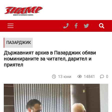
ПАЗАРДЖИК
Държавният архив в Пазарджик обяви
номинираните за читател, дарител и
приятел
13 юни
14841
0