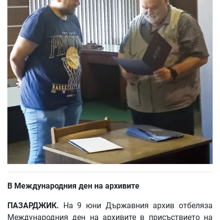
В
Международния
ден
на
архивите
ПАЗАРДЖИК
.
На 9 юни Държавния архив отбеляза
Международния ден на архивите в присъствието на