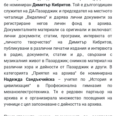
бе номиниран
Димитър
Кибритов
. Той е дългогодишен
служител на ДА-Пазарджик и председател на местното
читалище „Виделина“ и дарява лични документи за
регистриране негов личен фонд в архива.
Документалните материали са оригинали и включват:
лични документи; статии, програми, интервюта от
„личното творчество“ на Димитър Кибритов,
публикувани в различни печатни издания и интервюта
в радио, документи, статии и др., свързани с
музикалния живот в Пазарджик; снимков материал на
различни хора и дейности от Пазарджик и други. В
категорията „Приятел на архива“ бе номинирана
Надежда
Сандъкчийска
– учител по „История и
цивилизация“ в Професионална гимназия по
механоелектротехника. Тя е редовен партньор на
архива и е организирала множество посещения на
ученици с цел запознаване с дейността на архива.