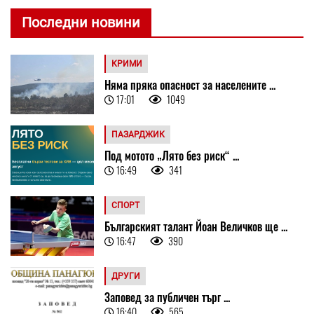
Последни новини
КРИМИ
Няма пряка опасност за населените ...
17:01
1049
ПАЗАРДЖИК
Под мотото „Лято без риск“ ...
16:49
341
СПОРТ
Българският талант Йоан Величков ще ...
16:47
390
ДРУГИ
Заповед за публичен търг ...
16:40
565