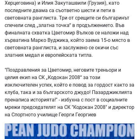
Херцеговина) и Илия Закуташвили (Грузия), като
последните двама са съответно шести и пети в
световната ранглиста. Три от срещите си българинът
спечели след „златна точка“ в продължението. Във
финалната схватка Цветомир Вълков се наложи над
хърватина Марко Вуджика, който заема 15-о място в
световната ранглиста, и заслужено се окичи със
златния медал и европейската титла.
"Поздравления за Цветомир, неговите треньори и
целия екип на СК „Кодокан 2008“ за този
изключителен успех, който е повод за гордост както за
клуба, така и за българското джудо! Пазарджиклията
пренаписа историята!" - избухна с пост в социалните
мрежи председателят на СК "Кодокан 2008" и директор
на Спортното училище Георги Георгиев