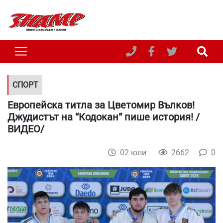
СПОРТ
Европейска титла за Цветомир Вълков!
Джудистът на “Кодокан“ пише история! /
ВИДЕО/
02 юли
2662
0