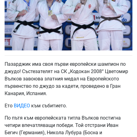
Пазарджик има своя първи европейски шампион по
джудо! Състезателят на СК „Кодокан 2008“ Цветомир
Вълков завоюва златния медал на Европейското
първенство по джудо за кадети, проведено в Гран
Канария, Испания.
Ето
ВИДЕО
към събитието.
По пътя към европейската титла Вълков постигна
четири впечатляващи победи. Той отстрани Иван
Бегич (Германия), Никола Лубура (Босна и