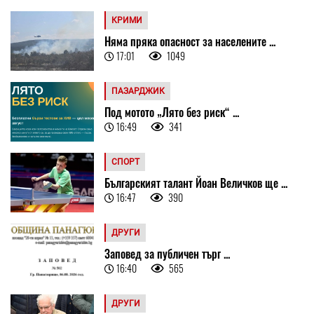
КРИМИ
Няма пряка опасност за населените ...
17:01
1049
ПАЗАРДЖИК
Под мотото „Лято без риск“ ...
16:49
341
СПОРТ
Българският талант Йоан Величков ще ...
16:47
390
ДРУГИ
Заповед за публичен търг ...
16:40
565
ДРУГИ