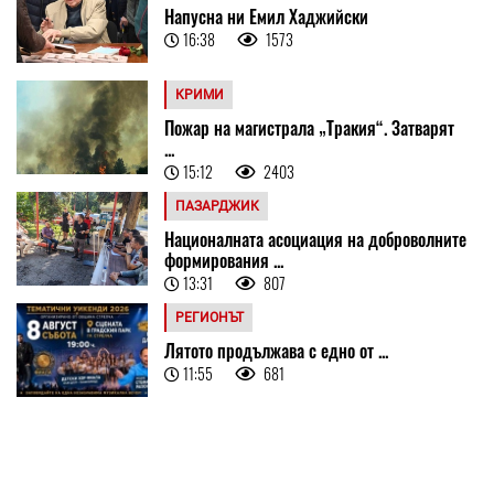
Напусна ни Емил Хаджийски
16:38
1573
КРИМИ
Пожар на магистрала „Тракия“. Затварят
...
15:12
2403
ПАЗАРДЖИК
Националната асоциация на доброволните
формирования ...
13:31
807
РЕГИОНЪТ
Лятото продължава с едно от ...
11:55
681