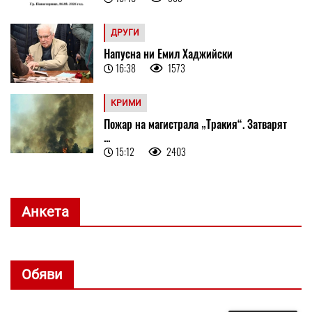
ДРУГИ
Напусна ни Емил Хаджийски
16:38
1573
КРИМИ
Пожар на магистрала „Тракия“. Затварят
...
15:12
2403
Анкета
Обяви