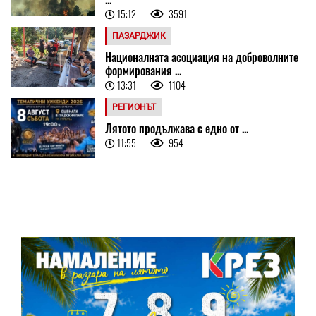
15:12
3591
ПАЗАРДЖИК
Националната асоциация на доброволните
формирования ...
13:31
1104
РЕГИОНЪТ
Лятото продължава с едно от ...
11:55
954