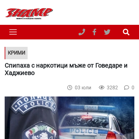
КРИМИ
Спипаха с наркотици мъже от Говедаре и
Хаджиево
03 юли
3282
0