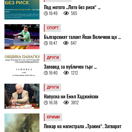
Под мотото „Лято без риск“ ...
16:49
565
СПОРТ
Българският талант Йоан Величков ще ...
16:47
647
ДРУГИ
Заповед за публичен търг ...
16:40
1212
ДРУГИ
Напусна ни Емил Хаджийски
16:38
3812
КРИМИ
Пожар на магистрала „Тракия“. Затварят
...