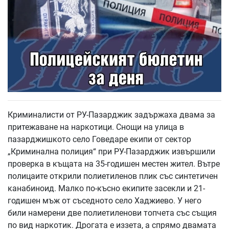
Криминалисти от РУ-Пазарджик задържаха двама за
притежаване на наркотици. Снощи на улица в
пазарджишкото село Говедаре екипи от сектор
„Криминална полиция“ при РУ-Пазарджик извършили
проверка в къщата на 35-годишен местен жител. Вътре
полицаите открили полиетиленов плик със синтетичен
канабиноид. Малко по-късно екипите засекли и 21-
годишен мъж от съседното село Хаджиево. У него
били намерени две полиетиленови топчета със същия
по вид наркотик. Дрогата е иззета, а спрямо двамата