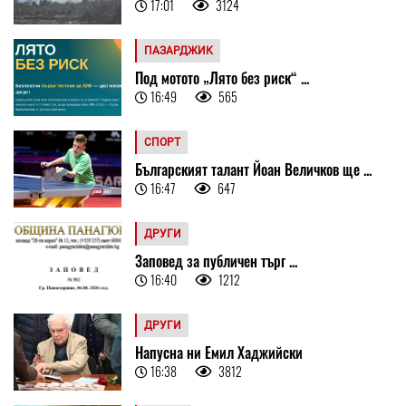
17:01
3124
ПАЗАРДЖИК
Под мотото „Лято без риск“ ...
16:49
565
СПОРТ
Българският талант Йоан Величков ще ...
16:47
647
ДРУГИ
Заповед за публичен търг ...
16:40
1212
ДРУГИ
Напусна ни Емил Хаджийски
16:38
3812