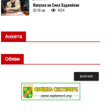
Напусна ни Емил Хаджийски
06 авг
4024
Анкета
Обяви
ВСИЧКИ