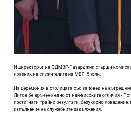
И директорът на ОДМВР-Пазарджик старши комисар 
празник на служителите на МВР 5 юли.
На церемония в столицата със заповед на вътрешн
Литов бе връчено едно от най-високите отличия - Поче
постигнати трайни резултати, безукорно поведение
изпълнение на служебните задължения.