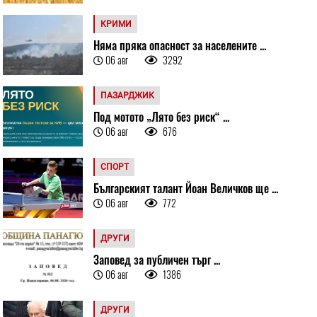
КРИМИ
Няма пряка опасност за населените ...
06 авг
3292
ПАЗАРДЖИК
Под мотото „Лято без риск“ ...
06 авг
676
СПОРТ
Българският талант Йоан Величков ще ...
06 авг
772
ДРУГИ
Заповед за публичен търг ...
06 авг
1386
ДРУГИ