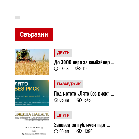
Свързани
ДРУГИ
До 3000 евро за комбайнер ...
07:08
19
ПАЗАРДЖИК
Под мотото „Лято без риск“ ...
06 авг
676
ДРУГИ
Заповед за публичен търг ...
06 авг
1386