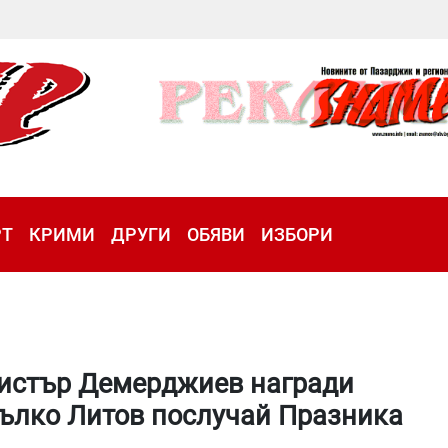
РТ
КРИМИ
ДРУГИ
ОБЯВИ
ИЗБОРИ
истър Демерджиев награди
ълко Литов послучай Празника