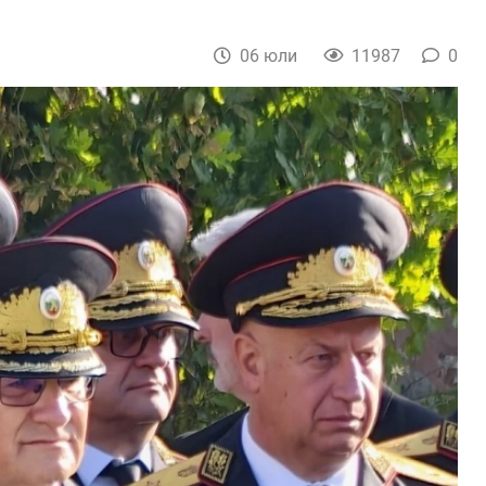
06 юли
11987
0