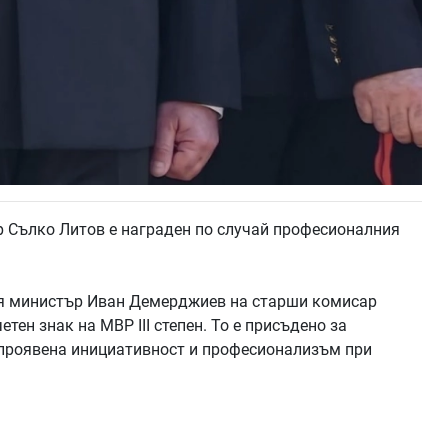
Сълко Литов е награден по случай професионалния
ия министър Иван Демерджиев на старши комисар
тен знак на МВР III степен. То е присъдено за
, проявена инициативност и професионализъм при