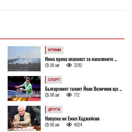
КРИМИ
Няма пряка опасност за населените ...
06 авг
3292
СПОРТ
Българският талант Йоан Величков ще ...
06 авг
772
ДРУГИ
Напусна ни Емил Хаджийски
06 авг
4024