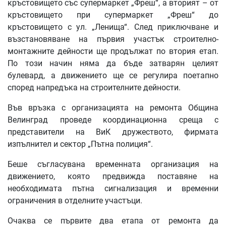
кръстовището със супермаркет „Фреш“, а вторият – от
кръстовището при супермаркет „Фреш“ до
кръстовището с ул. „Ленища“. След приключване и
възстановяване на първия участък строително-
монтажните дейности ще продължат по втория етап.
По този начин няма да бъде затварян целият
булевард, а движението ще се регулира поетапно
според напредъка на строителните дейности.
Във връзка с организацията на ремонта Община
Велинград проведе координационна среща с
представители на ВиК дружеството, фирмата
изпълнител и сектор „Пътна полиция“.
Беше съгласувана временната организация на
движението, която предвижда поставяне на
необходимата пътна сигнализация и временни
ограничения в отделните участъци.
Очаква се първите два етапа от ремонта да