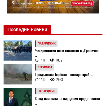
Последни новини
ПАЗАРДЖИК
Четиристотин нови стажанти в „Гранична
...
17:17
1852
РЕГИОНЪТ
Продължава борбата с пожара край ...
17:12
2993
ПАЗАРДЖИК
След намесата на народния представител
...