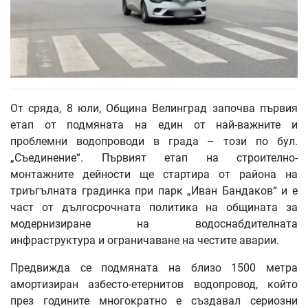
От сряда, 8 юли, Община Велинград започва първия
етап от подмяната на един от най-важните и
проблемни водопроводи в града – този по бул.
„Съединение“. Първият етап на строително-
монтажните дейности ще стартира от района на
триъгълната градинка при парк „Иван Бандаков“ и е
част от дългосрочната политика на общината за
модернизиране на водоснабдителната
инфраструктура и ограничаване на честите аварии.
Предвижда се подмяната на близо 1500 метра
амортизиран азбесто-етернитов водопровод, който
през годините многократно е създавал сериозни