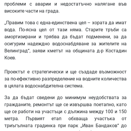
проблеми с аварии и недостатъчно налягане във
високите части на града.
„Правим това с една-единствена цел – хората да имат
вода. По-ясна цел от тази няма. Старите тръби са
амортизирани и трябва да бъдат подменени, за да
осигурим надеждно водоснабдяване за жителите на
Велинград“, заяви кметът на общината д-р Костадин
Коев.
Проектът е стратегически и ще създаде възможност
за по-ефективно разпределение на водните количества
в цялата водоснабдителна система.
За да бъдат сведени до минимум неудобствата за
гражданите, ремонтът ще се извършва поетапно, като
ще се работи на участъци с дължина между 100 и 150
метра. Първият етап обхваща участъка от
триъгълната градинка при парк „Иван Бандаков“ до