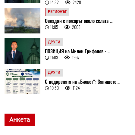
14:32
2428
РЕГИОНЪТ
Овладян е пожарът около селата ...
11:05
2008
ДРУГИ
ПОЗИЦИЯ на Милен Трифонов - ...
11:03
1967
ДРУГИ
С подкрепата на „Биовет“: Запишете ...
10:59
1124
Анкета