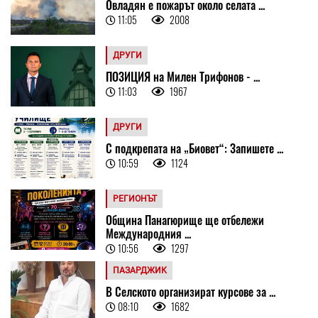
Овладян е пожарът около селата ...
11:05
2008
ДРУГИ
ПОЗИЦИЯ на Милен Трифонов - ...
11:03
1967
ДРУГИ
С подкрепата на „Биовет“: Запишете ...
10:59
1124
РЕГИОНЪТ
Община Панагюрище ще отбележи
Международния ...
10:56
1297
ПАЗАРДЖИК
В Селското организират курсове за ...
08:10
1682