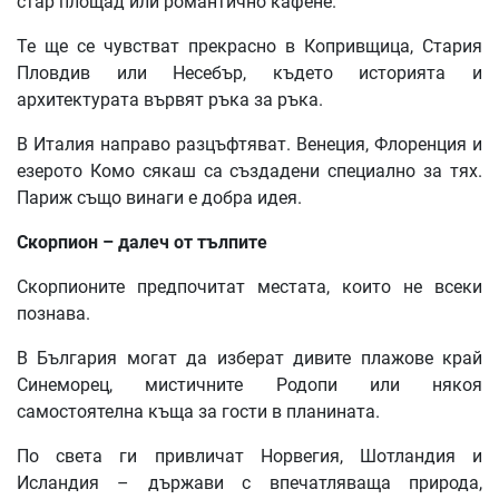
стар площад или романтично кафене.
Те ще се чувстват прекрасно в Копривщица, Стария
Пловдив или Несебър, където историята и
архитектурата вървят ръка за ръка.
В Италия направо разцъфтяват. Венеция, Флоренция и
езерото Комо сякаш са създадени специално за тях.
Париж също винаги е добра идея.
Скорпион – далеч от тълпите
Скорпионите предпочитат местата, които не всеки
познава.
В България могат да изберат дивите плажове край
Синеморец, мистичните Родопи или някоя
самостоятелна къща за гости в планината.
По света ги привличат Норвегия, Шотландия и
Исландия – държави с впечатляваща природа,