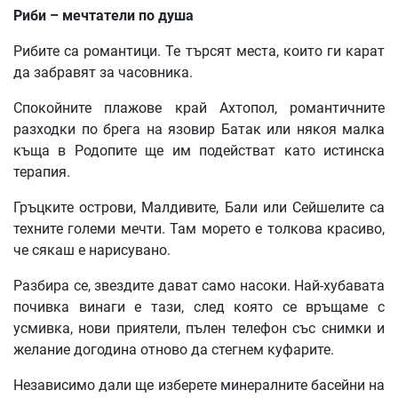
Риби – мечтатели по душа
Рибите са романтици. Те търсят места, които ги карат
да забравят за часовника.
Спокойните плажове край Ахтопол, романтичните
разходки по брега на язовир Батак или някоя малка
къща в Родопите ще им подействат като истинска
терапия.
Гръцките острови, Малдивите, Бали или Сейшелите са
техните големи мечти. Там морето е толкова красиво,
че сякаш е нарисувано.
Разбира се, звездите дават само насоки. Най-хубавата
почивка винаги е тази, след която се връщаме с
усмивка, нови приятели, пълен телефон със снимки и
желание догодина отново да стегнем куфарите.
Независимо дали ще изберете минералните басейни на