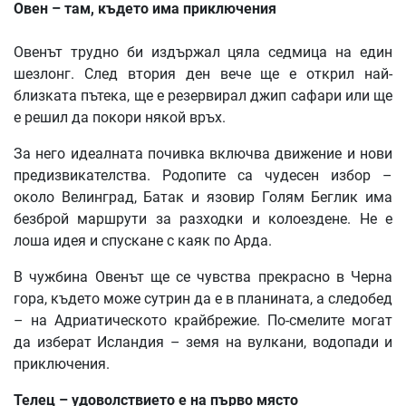
Овен – там, където има приключения
Овенът трудно би издържал цяла седмица на един
шезлонг. След втория ден вече ще е открил най-
близката пътека, ще е резервирал джип сафари или ще
е решил да покори някой връх.
За него идеалната почивка включва движение и нови
предизвикателства. Родопите са чудесен избор –
около Велинград, Батак и язовир Голям Беглик има
безброй маршрути за разходки и колоездене. Не е
лоша идея и спускане с каяк по Арда.
В чужбина Овенът ще се чувства прекрасно в Черна
гора, където може сутрин да е в планината, а следобед
– на Адриатическото крайбрежие. По-смелите могат
да изберат Исландия – земя на вулкани, водопади и
приключения.
Телец – удоволствието е на първо място