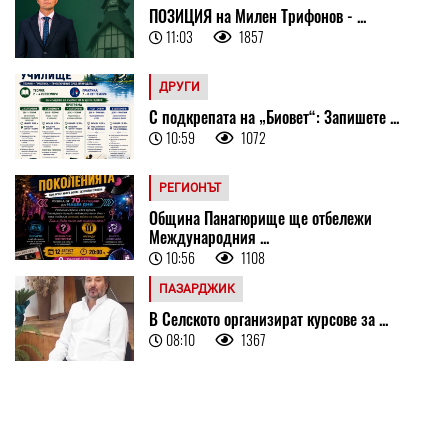
ПОЗИЦИЯ на Милен Трифонов - ...
11:03
1857
ДРУГИ
С подкрепата на „Биовет“: Запишете ...
10:59
1072
РЕГИОНЪТ
Община Панагюрище ще отбележи
Международния ...
10:56
1108
ПАЗАРДЖИК
В Селското организират курсове за ...
08:10
1367