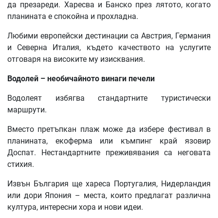
да презареди. Харесва и Банско през лятото, когато
планината е спокойна и прохладна.
Любими европейски дестинации са Австрия, Германия
и Северна Италия, където качеството на услугите
отговаря на високите му изисквания.
Водолей – необичайното винаги печели
Водолеят избягва стандартните туристически
маршрути.
Вместо претъпкан плаж може да избере фестивал в
планината, екоферма или къмпинг край язовир
Доспат. Нестандартните преживявания са неговата
стихия.
Извън България ще хареса Португалия, Нидерландия
или дори Япония – места, които предлагат различна
култура, интересни хора и нови идеи.