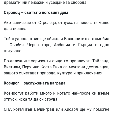
драматични пейзажи и усещане за свобода.
Стрелец – светът е неговият дом
Ако зависеше от Стрелеца, отпуската никога нямаше
да свършва.
Той с удоволствие ще обиколи Балканите с автомобил
– Сърбия, Черна гора, Албания и Гърция в едно
пътуване.
По-далечните хоризонти също го привличат. Тайланд,
Виетнам, Перу или Коста Рика са мечтани дестинации,
защото съчетават природа, култура и приключения.
Козирог – заслужената награда
Козирогът работи много и когато най-после си вземе
отпуск, иска тя да си струва.
СПА хотел във Велинград или Хисаря ще му помогне