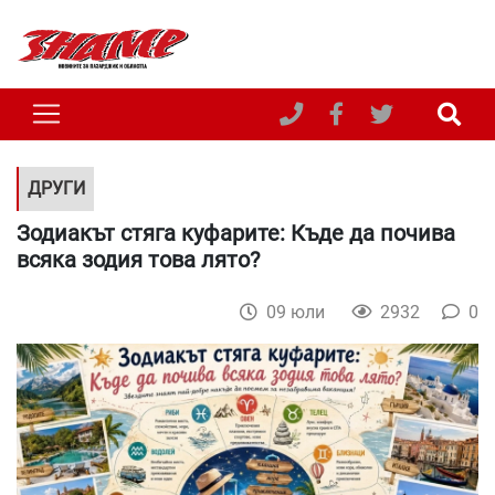
ДРУГИ
Зодиакът стяга куфарите: Къде да почива
всяка зодия това лято?
09 юли
2932
0