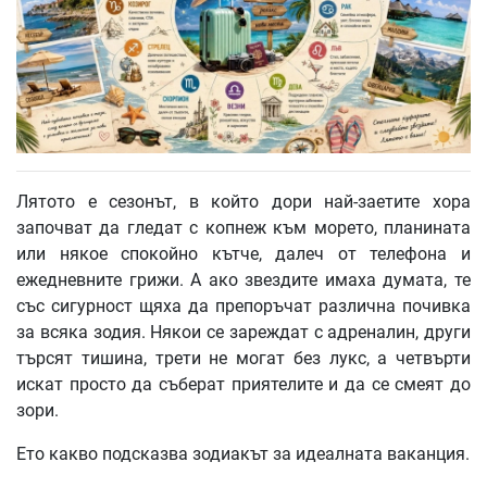
Лятото е сезонът, в който дори най-заетите хора
започват да гледат с копнеж към морето, планината
или някое спокойно кътче, далеч от телефона и
ежедневните грижи. А ако звездите имаха думата, те
със сигурност щяха да препоръчат различна почивка
за всяка зодия. Някои се зареждат с адреналин, други
търсят тишина, трети не могат без лукс, а четвърти
искат просто да съберат приятелите и да се смеят до
зори.
Ето какво подсказва зодиакът за идеалната ваканция.