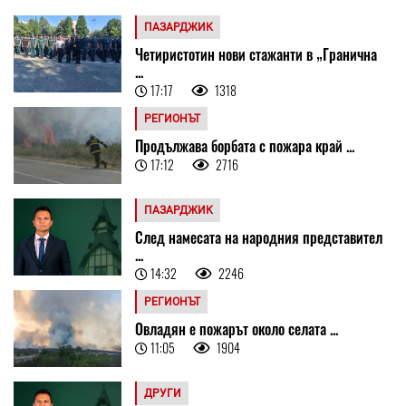
ПАЗАРДЖИК
Четиристотин нови стажанти в „Гранична
...
17:17
1318
РЕГИОНЪТ
Продължава борбата с пожара край ...
17:12
2716
ПАЗАРДЖИК
След намесата на народния представител
...
14:32
2246
РЕГИОНЪТ
Овладян е пожарът около селата ...
11:05
1904
ДРУГИ