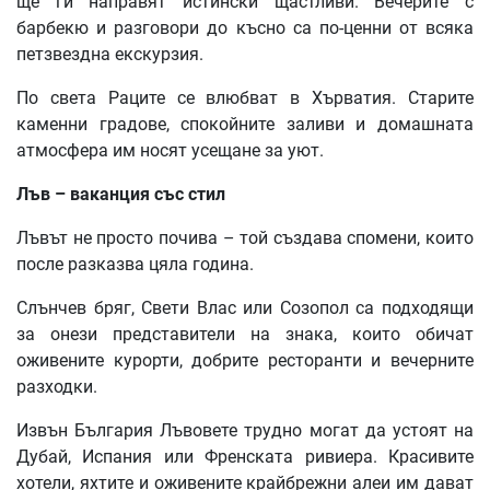
ще ги направят истински щастливи. Вечерите с
барбекю и разговори до късно са по-ценни от всяка
петзвездна екскурзия.
По света Раците се влюбват в Хърватия. Старите
каменни градове, спокойните заливи и домашната
атмосфера им носят усещане за уют.
Лъв – ваканция със стил
Лъвът не просто почива – той създава спомени, които
после разказва цяла година.
Слънчев бряг, Свети Влас или Созопол са подходящи
за онези представители на знака, които обичат
оживените курорти, добрите ресторанти и вечерните
разходки.
Извън България Лъвовете трудно могат да устоят на
Дубай, Испания или Френската ривиера. Красивите
хотели, яхтите и оживените крайбрежни алеи им дават