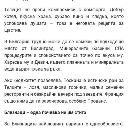
Телецът не прави компромиси с комфорта. Добър
хотел, вкусна храна, хубаво вино и гледка, която
успокоява душата – това е неговата рецепта за
щастие.
В България трудно може да се намери по-подходящо
място от Велинград. Минералните басейни, СПА
процедурите и спокойствието са точно по вкуса му.
Харесва му и Девин, където планината и минералната
вода вървят ръка за ръка.
Ако бюджетът позволява, Тоскана е истински рай за
Телците – лозя, маслинови горички, малки семейни
ресторанти и безкрайни вечери под звездите. Франция
също няма да ги разочарова, особено Прованс.
Близнаци – една почивка не им стига
За Близнаците най-лошият вариант е еднообразието.