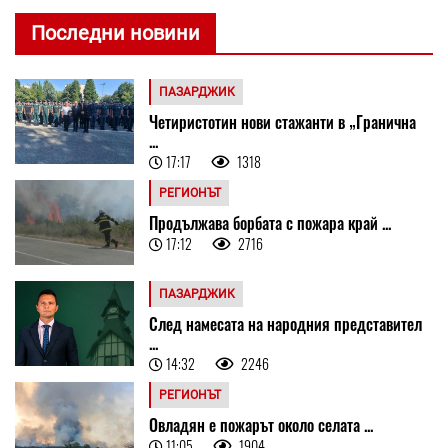
Последни новини
ПАЗАРДЖИК
Четиристотин нови стажанти в „Гранична
...
17:17
1318
РЕГИОНЪТ
Продължава борбата с пожара край ...
17:12
2716
ПАЗАРДЖИК
След намесата на народния представител
...
14:32
2246
РЕГИОНЪТ
Овладян е пожарът около селата ...
11:05
1904