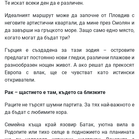
Те искат всеки ден да е различен.
Идеалният маршрут може да започне от Пловдив с
неговите артистични квартали, да мине през Смолян и
да завърши на гръцкото море. Защо само едно място,
когато могат да бъдат три?
Гърция е създадена за тази зодия – островите
предлагат постоянно нови гледки, различни плажове и
разнообразен нощен живот. А ако решат да прекосят
Европа с влак, ще се чувстват като истински
откриватели.
Рак – щастието е там, където са близките
Раците не търсят шумни партита. За тях най-важното е
да бъдат с любимите хора.
Семейна къща край язовир Батак, уютна вила в
Родопите или тихо селце в подножието на планината