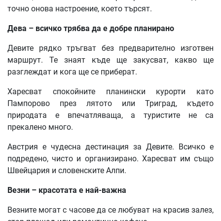
точно онова настроение, което търсят.
Дева – всичко трябва да е добре планирано
Девите рядко тръгват без предварително изготвен
маршрут. Те знаят къде ще закусват, какво ще
разглеждат и кога ще се приберат.
Харесват спокойните планински курорти като
Пампорово през лятото или Триград, където
природата е впечатляваща, а туристите не са
прекалено много.
Австрия е чудесна дестинация за Девите. Всичко е
подредено, чисто и организирано. Харесват им също
Швейцария и словенските Алпи.
Везни – красотата е най-важна
Везните могат с часове да се любуват на красив залез,