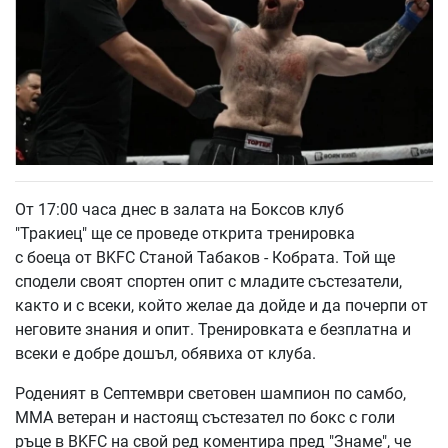
От 17:00 часа днес в залата на Боксов клуб
"Тракиец" ще се проведе открита тренировка
с боеца от BKFC Станой Табаков - Кобрата. Той ще
сподели своят спортен опит с младите състезатели,
както и с всеки, който желае да дойде и да почерпи от
неговите знания и опит. Тренировката е безплатна и
всеки е добре дошъл, обявиха от клуба.
Роденият в Септември световен шампион по самбо,
MMA ветеран и настоящ състезател по бокс с голи
ръце в BKFC на свой ред коментира пред "Знаме", че