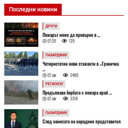
Последни новини
ДРУГИ
Пожарът може да превърне в ...
07:20
129
ПАЗАРДЖИК
Четиристотин нови стажанти в „Гранична
...
07 авг
2460
РЕГИОНЪТ
Продължава борбата с пожара край ...
07 авг
3316
ПАЗАРДЖИК
След намесата на народния представител
...