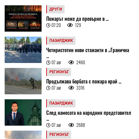
ДРУГИ
Пожарът може да превърне в ...
07:20
129
ПАЗАРДЖИК
Четиристотин нови стажанти в „Гранична
...
07 авг
2460
РЕГИОНЪТ
Продължава борбата с пожара край ...
07 авг
3316
ПАЗАРДЖИК
След намесата на народния представител
...
07 авг
2688
РЕГИОНЪТ