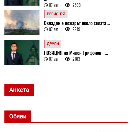
07 авг
2688
РЕГИОНЪТ
Овладян е пожарът около селата ...
07 авг
2219
ДРУГИ
ПОЗИЦИЯ на Милен Трифонов - ...
07 авг
2183
Анкета
Обяви