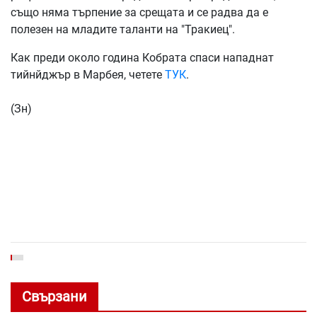
също няма търпение за срещата и се радва да е
полезен на младите таланти на "Тракиец".
Как преди около година Кобрата спаси нападнат
тийнйджър в Марбея, четете
ТУК
.
(Зн)
Свързани