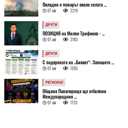
Овладян е пожарът около селата ...
07 авг
2219
ДРУГИ
ПОЗИЦИЯ на Милен Трифонов - ...
07 авг
2183
ДРУГИ
С подкрепата на „Биовет“: Запишете ...
07 авг
1265
РЕГИОНЪТ
Община Панагюрище ще отбележи
Международния ...
07 авг
1733