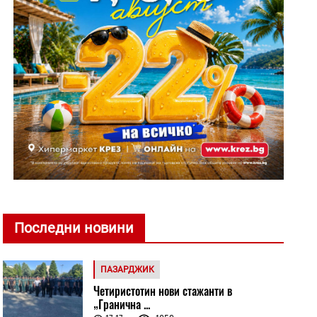
Последни новини
ПАЗАРДЖИК
Четиристотин нови стажанти в
„Гранична ...