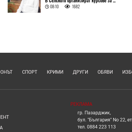
В Селското организират курсове за ...
08:10
1682
ИОНЪТ
СПОРТ
КРИМИ
ДРУГИ
ОБЯВИ
ИЗБ
РЕКЛАМА
гр. Пазарджик,
ЕНТ
бул. "България" No 22, ет
тел.
0884 223 113
А