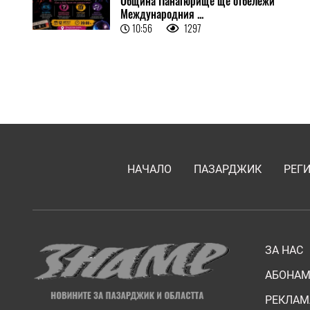
Община Панагюрище ще отбележи
Международния ...
10:56
1297
НАЧАЛО
ПАЗАРДЖИК
РЕГ
ЗА НАС
АБОНАМ
РЕКЛАМ