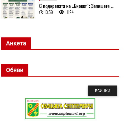
С подкрепата на „Биовет“: Запишете ...
10:59
1124
Анкета
Обяви
ВСИЧКИ