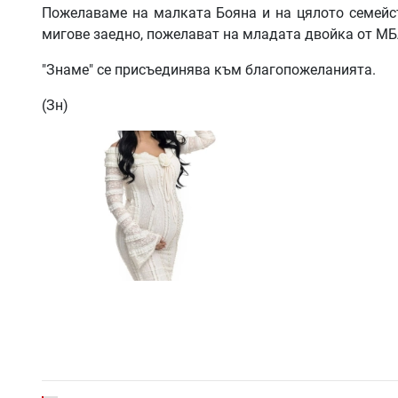
Пожелаваме на малката Бояна и на цялото семейст
мигове заедно, пожелават на младата двойка от М
"Знаме" се присъединява към благопожеланията.
(Зн)