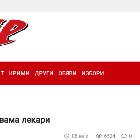
РТ
КРИМИ
ДРУГИ
ОБЯВИ
ИЗБОРИ
двама лекари
08 юли
6524
0