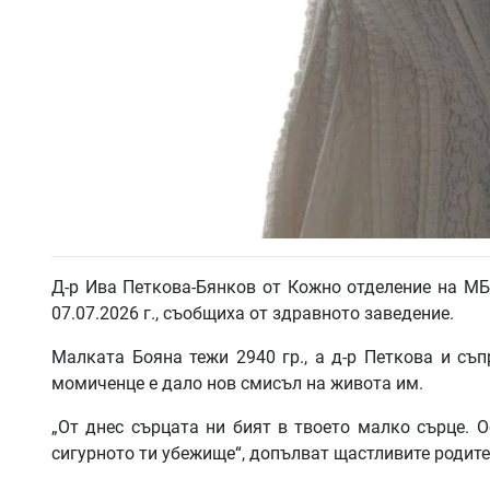
Д-р Ива Петкова-Бянков от Кожно отделение на М
07.07.2026 г., съобщиха от здравното заведение.
Малката Бояна тежи 2940 гр., а д-р Петкова и съп
момиченце е дало нов смисъл на живота им.
„От днес сърцата ни бият в твоето малко сърце. 
сигурното ти убежище“, допълват щастливите родите