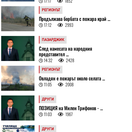
17:17
1852
РЕГИОНЪТ
Продължава борбата с пожара край ...
17:12
2993
ПАЗАРДЖИК
След намесата на народния
представител ...
14:32
2428
РЕГИОНЪТ
Овладян е пожарът около селата ...
11:05
2008
ДРУГИ
ПОЗИЦИЯ на Милен Трифонов - ...
11:03
1967
ДРУГИ