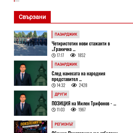
Свързани
ПАЗАРДЖИК
Четиристотин нови стажанти в
„Гранична ...
17:17
1852
ПАЗАРДЖИК
След намесата на народния
представител ...
14:32
2428
ДРУГИ
ПОЗИЦИЯ на Милен Трифонов - ...
11:03
1967
РЕГИОНЪТ