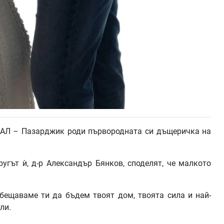
БАЛ – Пазарджик роди първородната си дъщеричка на
ругът ѝ, д-р Александър Бянков, споделят, че малкото
Обещаваме ти да бъдем твоят дом, твоята сила и най-
ли.