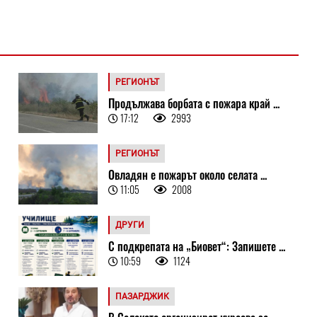
РЕГИОНЪТ
Продължава борбата с пожара край ...
17:12
2993
РЕГИОНЪТ
Овладян е пожарът около селата ...
11:05
2008
ДРУГИ
С подкрепата на „Биовет“: Запишете ...
10:59
1124
ПАЗАРДЖИК