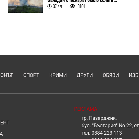
07 авг
3101
ИОНЪТ
СПОРТ
КРИМИ
ДРУГИ
ОБЯВИ
ИЗБ
РЕКЛАМА
гр. Пазарджик,
ЕНТ
бул. "България" No 22, ет
тел.
0884 223 113
А