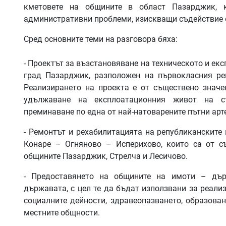
кметовете на общините в област Пазарджик, к
административни проблеми, изискващи съдействие 
Сред основните теми на разговора бяха:
- Проектът за възстановяване на техническото и ек
град Пазарджик, разположен на първокласния ре
Реализирането на проекта е от съществено значе
удължаване на експлоатационния живот на съ
преминаване по една от най-натоварените пътни арт
- Ремонтът и рехабилитацията на републиканските 
Конаре – Огняново – Исперихово, които са от с
общините Пазарджик, Стрелча и Лесичово.
- Предоставянето на общините на имоти – дър
държавата, с цел те да бъдат използвани за реали
социалните дейности, здравеопазването, образован
местните общности.