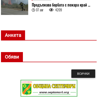
Продължава борбата с пожара край ...
07 авг
4209
Анкета
Обяви
ВСИЧКИ