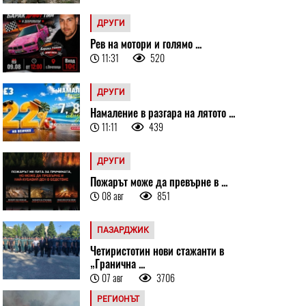
ДРУГИ
Рев на мотори и голямо ...
11:31
520
ДРУГИ
Намаление в разгара на лятото ...
11:11
439
ДРУГИ
Пожарът може да превърне в ...
08 авг
851
ПАЗАРДЖИК
Четиристотин нови стажанти в
„Гранична ...
07 авг
3706
РЕГИОНЪТ