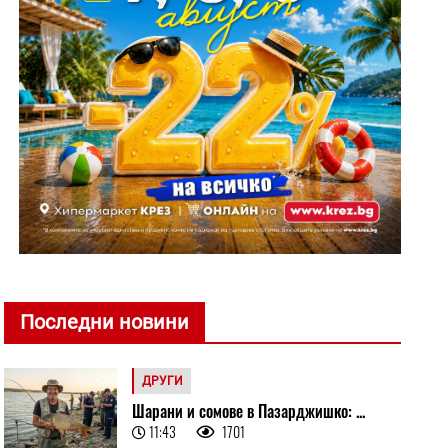
Последни новини
ДРУГИ
Шарани и сомове в Пазарджишко: ...
11:43
1701