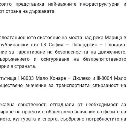
оито представиха най-важните инфраструктурни и
от страна на държавата.
сплоатационното състояние на моста над река Марица в
публикански път I-8 София – Пазарджик – Пловдив.
ние за гарантиране на безопасността на движението,
оръжението и осигуряване на безпрепятственото
ерии в страната.
пътища III-8003 Мало Конаре – Дюлево и III-8004 Мало
ъществено значение за транспортната свързаност на
жавна собственост, отпаднали от необходимост за
зиране на проекти с обществено значение в сферите на
ието, културата и спорта, съобразно потребностите на