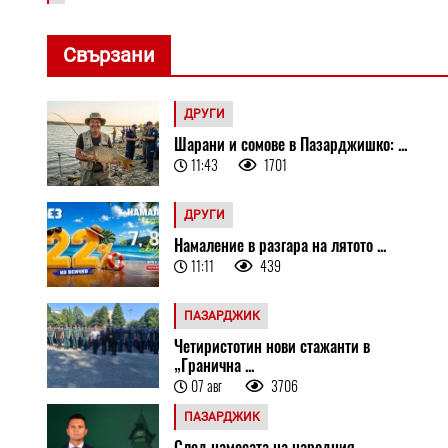
Свързани
ДРУГИ
Шарани и сомове в Пазарджишко: ...
11:43
1701
ДРУГИ
Намаление в разгара на лятото ...
11:11
439
ПАЗАРДЖИК
Четиристотин нови стажанти в
„Гранична ...
07 авг
3706
ПАЗАРДЖИК
След намесата на народния