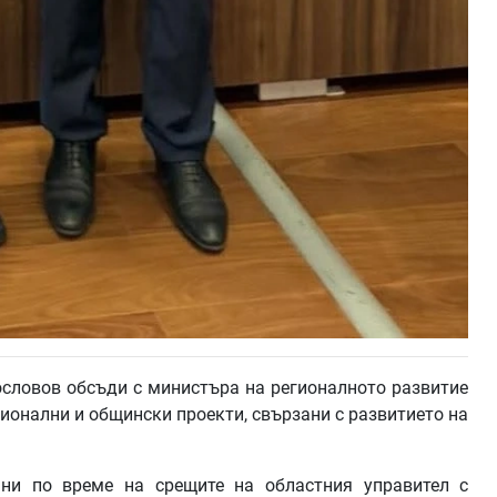
словов обсъди с министъра на регионалното развитие
ионални и общински проекти, свързани с развитието на
ани по време на срещите на областния управител с