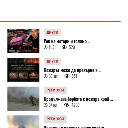
ДРУГИ
Рев на мотори и голямо ...
11:31
520
ДРУГИ
Пожарът може да превърне в ...
08 авг
851
РЕГИОНЪТ
Продължава борбата с пожара край ...
07 авг
4209
РЕГИОНЪТ
Овладян е пожарът около селата ...