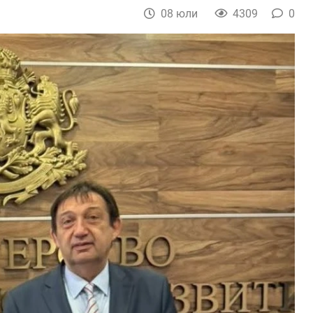
08 юли
4309
0