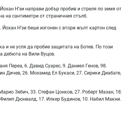
Йохан Н’зи направи добър пробив и стреля по земя от
на на сантиметри от страничния стълб.
. Йохан Н’зи беше изгонен с втори жълт картон след
ка и не успя да пробие защитата на Ботев. По този
а дебюта на Вили Вуцов.
ня Переа, 6. Давид Суарес, 9. Даниел Генов, 98.
ин Дичев, 26. Мохамед Ел Букаси, 27. Сирики Диабате,
Марио Зебич, 33. Стефан Цонков, 27. Роберт Мазан, 18.
. Филип Дюнвалд, 17. Илкер Будинов, 10. Набил Макни.