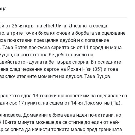
ой от 26-ия кръг на efbet Лига. Днешната среща
о, а трите точки бяха ключови в борбата за оцеляване.
яха по-активни през целия двубой и с попадение
). Така Ботев прекъсна серията си от 11 поредни мача
Вуцов, за когото това бе дебют начело на
ийството - дузпата бе твърде спорна. В последните
на след червения картон на Йохан Н’зи (85’) и това
 заключителните моменти на двубоя. Така Вуцов
ането с едва 13 точки и шансовете им за оцеляване са
ни със 17 пункта, на седем от 14-ия Локомотив (Пд).
липсваха. Домакините бяха една идея по-активни, но
 10-ата минута можеше да се стигне до един от най-
ър се опита да изчисти топката малко пред границата