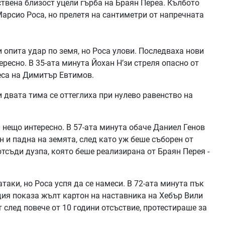
ствена близост уцели гърба на Браян Переа. Кълбото
Марсио Роса, но прелетя на сантиметри от напречната
 опита удар по земя, но Роса улови. Последваха нови
ересно. В 35-ата минута Йохан Н’зи стреля опасно от
еса на Димитър Евтимов.
 двата тима се оттеглиха при нулево равенство на
нещо интересно. В 57-ата минута обаче Даниел Генов
н и падна на земята, след като уж беше съборен от
тсъди дузпа, която беше реализирана от Браян Перея -
аки, но Роса успя да се намеси. В 72-ата минута пък
дия показа жълт картон на наставника на Хебър Вили
т след повече от 10 години отсъствие, протестираше за