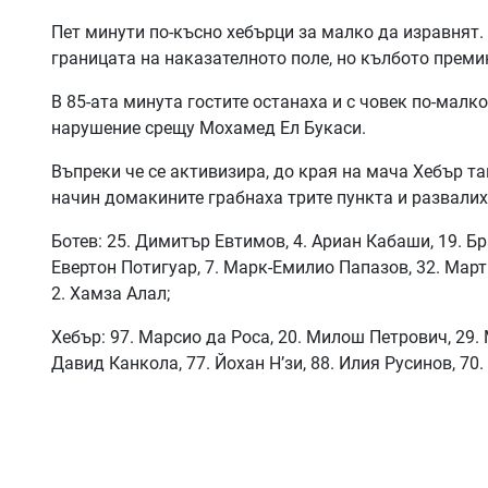
Пет минути по-късно хебърци за малко да изравнят. 
границата на наказателното поле, но кълбото преми
В 85-ата минута гостите останаха и с човек по-малко
нарушение срещу Мохамед Ел Букаси.
Въпреки че се активизира, до края на мача Хебър та
начин домакините грабнаха трите пункта и развалих
Ботев: 25. Димитър Евтимов, 4. Ариан Кабаши, 19. Бра
Евертон Потигуар, 7. Марк-Емилио Папазов, 32. Март
2. Хамза Алал;
Хебър: 97. Марсио да Роса, 20. Милош Петрович, 29. 
Давид Канкола, 77. Йохан Н’зи, 88. Илия Русинов, 70