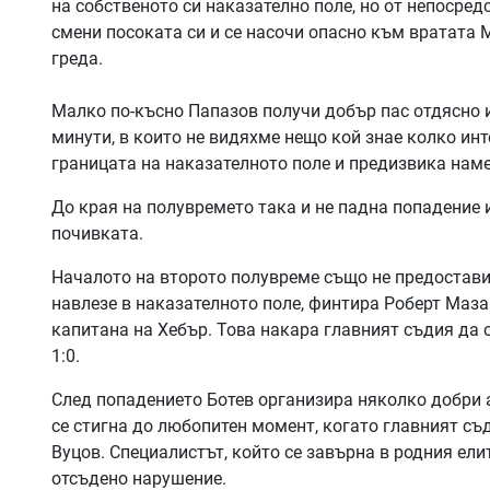
на собственото си наказателно поле, но от непосред
смени посоката си и се насочи опасно към вратата 
греда.
Малко по-късно Папазов получи добър пас отдясно и
минути, в които не видяхме нещо кой знае колко инт
границата на наказателното поле и предизвика нам
До края на полувремето така и не падна попадение и
почивката.
Началото на второто полувреме също не предостави 
навлезе в наказателното поле, финтира Роберт Маза
капитана на Хебър. Това накара главният съдия да о
1:0.
След попадението Ботев организира няколко добри ат
се стигна до любопитен момент, когато главният съ
Вуцов. Специалистът, който се завърна в родния ели
отсъдено нарушение.