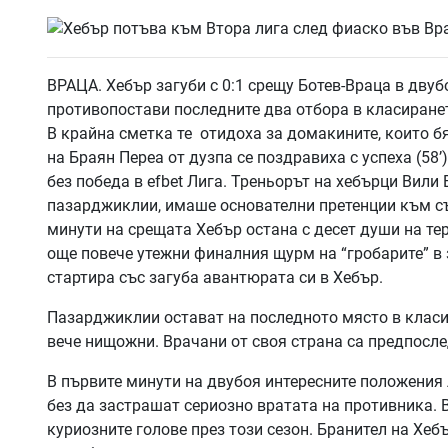
ВРАЦА. Хебър загуби с 0:1 срещу Ботев-Враца в двуб
противопостави последните два отбора в класиранет
В крайна сметка те отидоха за домакините, които б
на Браян Переа от дузпа се поздравиха с успеха (58’
без победа в efbet Лига. Треньорът на хебърци Вили 
пазарджиклии, имаше основателни претенции към съд
минути на срещата Хебър остана с десет души на тере
още повече утежни финалния щурм на “гробарите” в
стартира със загуба авантюрата си в Хебър.
Пазарджиклии остават на последното място в класир
вече нищожни. Врачани от своя страна са предпослед
В първите минути на двубоя интересните положения 
без да застрашат сериозно вратата на противника. В
куриозните голове през този сезон. Бранител на Хеб