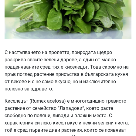
С настъпването на пролетта, природата щедро
разкрива своите зелени дарове, а един от малко
подценяваните сред тях е киселецът. Това скромно на
пръв поглед растение присъства в българската кухня
от векове и е не само вкусно, но и изключително
полезно за здравето.
Киселецът (Rumex acetosa) е многогодишно тревисто
растение от семейство “Лападови“, което расте
свободно по поляни, ливади и влажни места. С
характерния си леко кисел вкус и нежни зелени листа,
той е сред първите диви растения, които се появяват