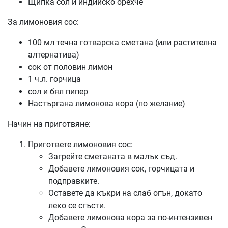
Щипка сол и индийско орехче
За лимоновия сос:
100 мл течна готварска сметана (или растителна
алтернатива)
сок от половин лимон
1 ч.л. горчица
сол и бял пипер
Настъргана лимонова кора (по желание)
Начин на приготвяне:
Пригответе лимоновия сос:
Загрейте сметаната в малък съд.
Добавете лимоновия сок, горчицата и
подправките.
Оставете да къкри на слаб огън, докато
леко се сгъсти.
Добавете лимонова кора за по-интензивен