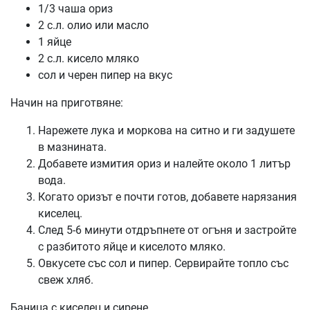
1/3 чаша ориз
2 с.л. олио или масло
1 яйце
2 с.л. кисело мляко
сол и черен пипер на вкус
Начин на приготвяне:
Нарежете лука и моркова на ситно и ги задушете
в мазнината.
Добавете измития ориз и налейте около 1 литър
вода.
Когато оризът е почти готов, добавете нарязания
киселец.
След 5-6 минути отдръпнете от огъня и застройте
с разбитото яйце и киселото мляко.
Овкусете със сол и пипер. Сервирайте топло със
свеж хляб.
Баница с киселец и сирене