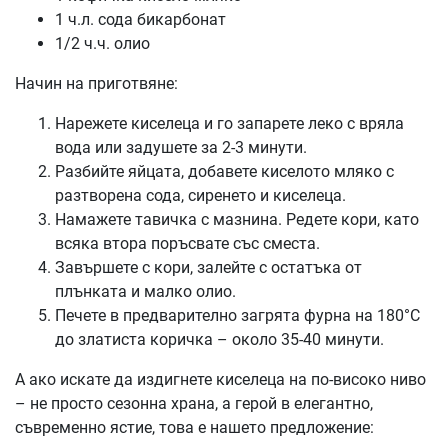
1 ч.л. сода бикарбонат
1/2 ч.ч. олио
Начин на приготвяне:
Нарежете киселеца и го запарете леко с вряла
вода или задушете за 2-3 минути.
Разбийте яйцата, добавете киселото мляко с
разтворена сода, сиренето и киселеца.
Намажете тавичка с мазнина. Редете кори, като
всяка втора поръсвате със сместа.
Завършете с кори, залейте с остатъка от
плънката и малко олио.
Печете в предварително загрята фурна на 180°C
до златиста коричка – около 35-40 минути.
А ако искате да издигнете киселеца на по-високо ниво
– не просто сезонна храна, а герой в елегантно,
съвременно ястие, това е нашето предложение: