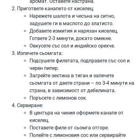
аромат. Оставете настрана.
Пригответе канапето от киселец:
Нарежете шалота и чесъна на ситно,
задушете ги в маслото до златисто.
Добавете измития и нарязан киселец.
Гответе 2-3 минути, докато омекне.
Овкусете със сол и индийско орехче.
Изпечете сьомгата:
Подсушете филетата, подправете със сол и
черен пипер.
Загрейте зехтина в тиган и запечете
сьомгата от двете страни – по 3-4 минути на
страна, в зависимост от дебелината.
Поръсете с лимонов сок.
Сервиране:
В центъра на чиния оформете канапе от
киселец.
Поставете филе от сьомга отгоре.
Полейте с лимоновия сос или сервирайте