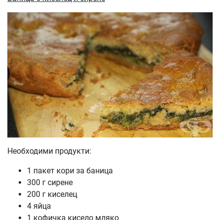
Необходими продукти:
1 пакет кори за баница
300 г сирене
200 г киселец
4 яйца
1 кофичка кисело мляко