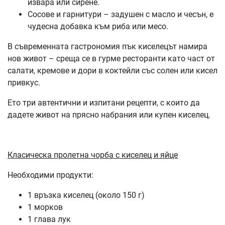
извара или сирене.
Сосове и гарнитури – задушен с масло и чесън, е
чудесна добавка към риба или месо.
В съвременната гастрономия пък киселецът намира
нов живот – среща се в гурме ресторанти като част от
салати, кремове и дори в коктейли със солен или кисел
привкус.
Ето три автентични и изпитани рецепти, с които да
дадете живот на прясно набрания или купен киселец.
Класическа пролетна чорба с киселец и яйце
Необходими продукти:
1 връзка киселец (около 150 г)
1 морков
1 глава лук