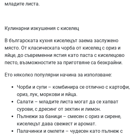
младите листа.
Кулинарни изкушения с киселец
В българската кухня киселецът заема заслужено
място. От класическата чорба от киселец с ориз и
яйце, до съвременни ястия като паста с киселецово
песто, възможностите за приготвяне са безкрайни.
Ето няколко популярни начина за използване:
Чорби и супи – комбинира се отлично с картофи,
ориз, лук, моркови и яйца.
Салати – младите листа могат да се хапват
сурови, с дресинг от зехтин и лимон.
Пълнежи за баници – смесен с ориз и сирене,
киселецът дава свежест и аромат.
Палачинки и омлети – чудесен като пълнеж с