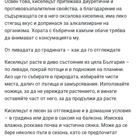
Освен това, киселецът притежава диуретични и
противовъзпалителни свойства, а благодарение на
съдържащата се в него оксалова киселина, има леко
стягащ вкус и допринася за алкализиране на
организма. Хората с бъбречни камъни обаче трябва
да внимават с консумацията му.
От ливадата до градината – как да го отглеждате
Киселецът расте в диво състояние из цяла България –
по ливади, покрай потоци и в подножия на планини.
Ако ще го събирате в природата, избирайте чисти
места, далеч от пътища и замърсявания. Използвайте
ножица, за да не увреждате растението, и винаги
оставяйте част от него, за да продължи да расте.
Киселецът е лесен за отглеждане и в домашни условия
– в градина или дори в саксия на балкона. Изисква
влажна, рохкава почва и частична сянка. Може да се
бере няколко пъти в сезона, като се предпочитат