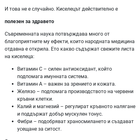
И това не е случайно. Киселецът действително е
полезен за здравето
Съвременната наука потвърждава много от
благоприятните му ефекти, които народната медицина
отдавна е открила. Ето какво съдържат свежите листа
на киселеца:
Витамин С – силен антиоксидант, който
подпомага имунната система.
Витамин А – важен за зрението и кожата.
Желязо – подпомага производството на червени
кръвни клетки.
Калий и магнезий – регулират кръвното налягане
и поддържат добър мускулен тонус.
Фибри – подобряват храносмилането и създават
усещане за ситост.