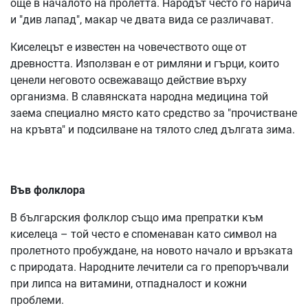
още в началото на пролетта. Народът често го нарича
и "див лапад", макар че двата вида се различават.
Киселецът е известен на човечеството още от
древността. Използван е от римляни и гърци, които
ценели неговото освежаващо действие върху
организма. В славянската народна медицина той
заема специално място като средство за "прочистване
на кръвта" и подсилване на тялото след дългата зима.
Във фолклора
В българския фолклор също има препратки към
киселеца – той често е споменаван като символ на
пролетното пробуждане, на новото начало и връзката
с природата. Народните лечители са го препоръчвали
при липса на витамини, отпадналост и кожни
проблеми.