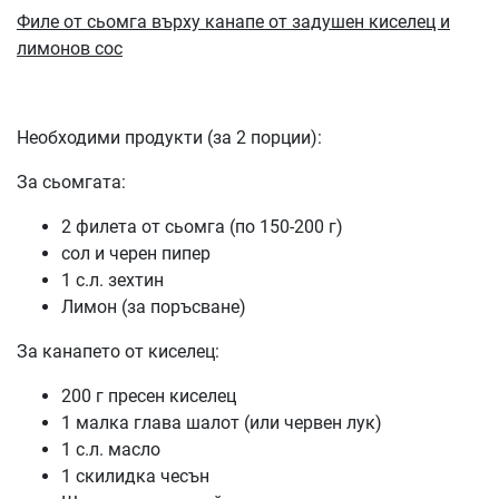
Филе от сьомга върху канапе от задушен киселец и
лимонов сос
Необходими продукти (за 2 порции):
За сьомгата:
2 филета от сьомга (по 150-200 г)
сол и черен пипер
1 с.л. зехтин
Лимон (за поръсване)
За канапето от киселец:
200 г пресен киселец
1 малка глава шалот (или червен лук)
1 с.л. масло
1 скилидка чесън