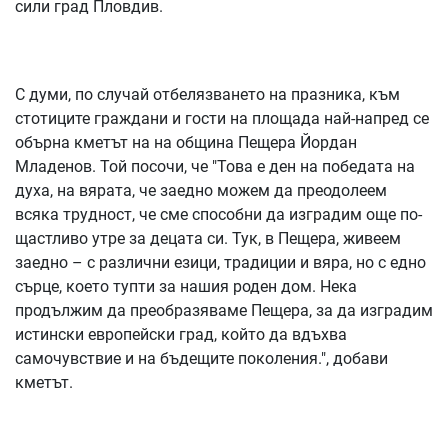
сили град Пловдив.
С думи, по случай отбелязването на празника, към
стотиците граждани и гости на площада най-напред се
обърна кметът на на община Пещера Йордан
Младенов. Той посочи, че "Това е ден на победата на
духа, на вярата, че заедно можем да преодолеем
всяка трудност, че сме способни да изградим още по-
щастливо утре за децата си. Тук, в Пещера, живеем
заедно – с различни езици, традиции и вяра, но с едно
сърце, което тупти за нашия роден дом. Нека
продължим да преобразяваме Пещера, за да изградим
истински европейски град, който да вдъхва
самочувствие и на бъдещите поколения.", добави
кметът.