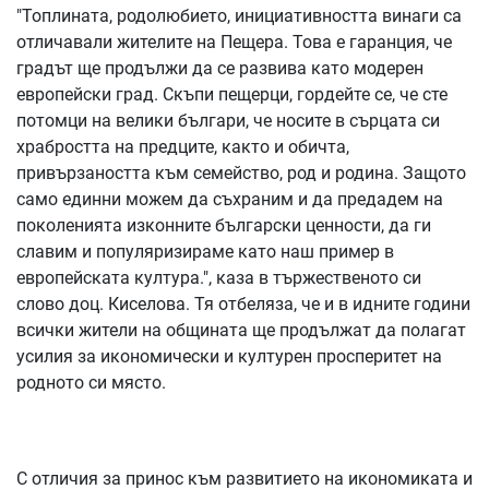
"Топлината, родолюбието, инициативността винаги са
отличавали жителите на Пещера. Това е гаранция, че
градът ще продължи да се развива като модерен
европейски град. Скъпи пещерци, гордейте се, че сте
потомци на велики българи, че носите в сърцата си
храбростта на предците, както и обичта,
привързаността към семейство, род и родина. Защото
само единни можем да съхраним и да предадем на
поколенията изконните български ценности, да ги
славим и популяризираме като наш пример в
европейската култура.", каза в тържественото си
слово доц. Киселова. Тя отбеляза, че и в идните години
всички жители на общината ще продължат да полагат
усилия за икономически и културен просперитет на
родното си място.
С отличия за принос към развитието на икономиката и