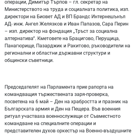
операции, Димитър Търпов – гл. секретар на
Министерството на труда и социалната политика, изп.
директори на Биовет АД и ВП Брандс Интернешънъл
АД- инж. Ангел Желязков и Иван Папазов, Сара Перин
– изп. директор на фондация „Тръст за социална
алтернатива“. Кметовете на Брацигово, Перущица,
Панагюрище, Пазарджик и Ракитово, ръководители на
регионални и областни държавни структури и
общински съветници.
Председателят на Парламента прие рапорта на
командващия тържествената заря-проверка,
посветена на 6 май – Ден на храбростта и празник на
Българската армия и Ден на Пещера. Във военния
ритуал участваха военнослужещи от Съвместното
командване на специалните операции и
представителен духов оркестър на Военно-въздушните