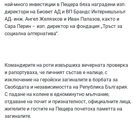
най-много инвестиции в Пещера бяха наградени изп.
директори на Биовет АД и ВП Брандс Интернешънъл
АД- инж. Ангел Желязков и Иван Папазов, както и
Сара Перин – изп. директор на фондация „Тръст за
социална алтернатива“.
Командирите на роти извършиха вечерната проверка
и рапортуваха, че личният състав е налице, с
изключение на геройски загиналите в борбата за
Свободата и независимостта на Република България.
С падане на колене в едноминутно мълчание,
отдаване на почит и признателност, официалните лица,
жителите и гостите на Пещера почетоха паметта на
загиналите.