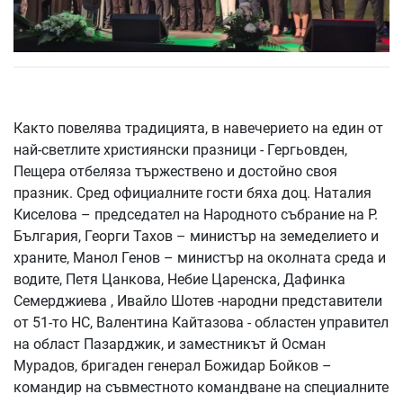
Както повелява традицията, в навечерието на един от
най-светлите християнски празници - Гергьовден,
Пещера отбеляза тържествено и достойно своя
празник. Сред официалните гости бяха доц. Наталия
Киселова – председател на Народното събрание на Р.
България, Георги Тахов – министър на земеделието и
храните, Манол Генов – министър на околната среда и
водите, Петя Цанкова, Небие Царенска, Дафинка
Семерджиева , Ивайло Шотев -народни представители
от 51-то НС, Валентина Кайтазова - областен управител
на област Пазарджик, и заместникът й Осман
Мурадов, бригаден генерал Божидар Бойков –
командир на съвместното командване на специалните