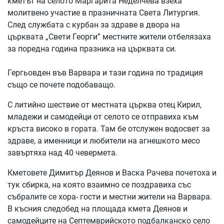
кметът на селото Маргарита Неделчева взеха
молитвено участие в празничната Света Литургия.
След службата с курбан за здраве в двора на
църквата „Свети Георги” местните жители отбелязаха
за поредна година празника на църквата си.
Гергьовден във Варвара и тази година по традиция
също се почете подобаващо.
С литийно шествие от местната църква отец Кирил,
младежи и самодейци от селото се отправиха към
кръста високо в гората. Там бе отслужен водосвет за
здраве, а именници и любители на агнешкото месо
завъртяха над 40 чевермета.
Кметовете Димитър Деянов и Васка Рачева почетоха и
тук сбирка, на която взаимно се поздравиха със
събралите се хора- гости и местни жители на Варвара.
В късния следобед на площада кмета Деянов и
самодейците на Септемврийското подбалканско село