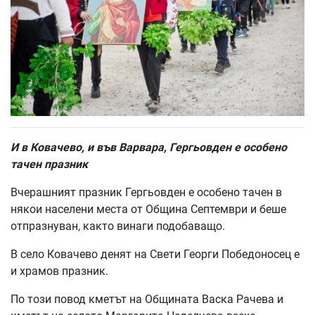
И в Ковачево, и във Варвара, Гергьовден е особено
тачен празник
Вчерашният празник Гергьовден е особено тачен в
някои населени места от Община Септември и беше
отпразнуван, както винаги подобаващо.
В село Ковачево денят на Свети Георги Победоносец е
и храмов празник.
По този повод кметът на Общината Васка Рачева и