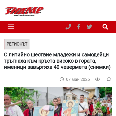
РЕГИОНЪТ
С литийно шествие младежи и самодейци
тръгнаха към кръста високо в гората,
именици завъртяха 40 чевермета (снимки)
07 май 2025