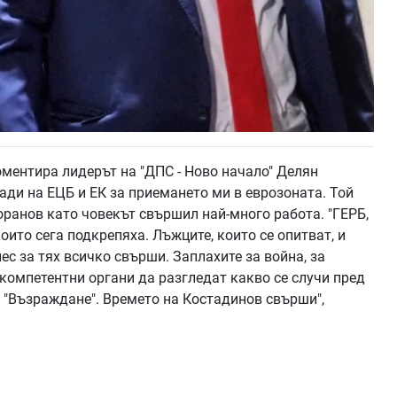
оментира лидерът на "ДПС - Ново начало" Делян
ди на ЕЦБ и ЕК за приемането ми в еврозоната. Той
анов като човекът свършил най-много работа. "ГЕРБ,
оито сега подкрепяха. Лъжците, които се опитват, и
с за тях всичко свърши. Заплахите за война, за
 компетентни органи да разгледат какво се случи пред
 "Възраждане". Времето на Костадинов свърши",