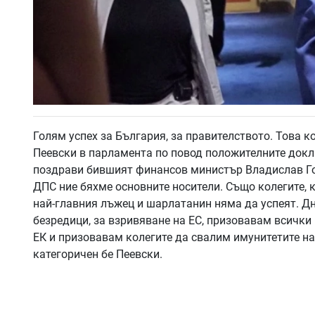
Голям успех за България, за правителството. Това к
Пеевски в парламента по повод положителните докла
поздрави бившият финансов министър Владислав Гор
ДПС ние бяхме основните носители. Също колегите, к
най-главния лъжец и шарлатанин няма да успеят. Дне
безредици, за взривяване на ЕС, призовавам всички
ЕК и призовавам колегите да свалим имунитетите на
категоричен бе Пеевски.