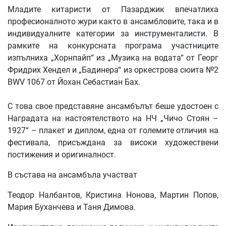
Младите китаристи от Пазарджик впечатлиха
професионалното жури както в ансамбловите, така и в
индивидуалните категории за инструменталисти. В
рамките на конкурсната програма участниците
изпълниха „Хорнпайп“ из „Музика на водата“ от Георг
Фридрих Хендел и „Бадинера“ из оркестрова сюита №2
BWV 1067 от Йохан Себастиан Бах.
С това свое представяне ансамбълът беше удостоен с
Наградата на настоятелството на НЧ „Чичо Стоян –
1927“ – плакет и диплом, една от големите отличия на
фестивала, присъждана за високи художествени
постижения и оригиналност.
В състава на ансамбъла участват
Теодор Налбантов, Кристина Нонова, Мартин Попов,
Мария Буханчева и Таня Димова.