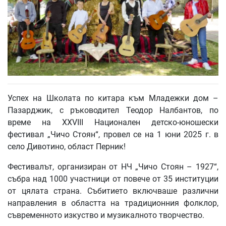
Успех на Школата по китара към Младежки дом –
Пазарджик, с ръководител Теодор Налбантов, по
време на XXVIII Национален детско-юношески
фестивал „Чичо Стоян“, провел се на 1 юни 2025 г. в
село Дивотино, област Перник!
Фестивалът, организиран от НЧ „Чичо Стоян – 1927“,
събра над 1000 участници от повече от 35 институции
от цялата страна. Събитието включваше различни
направления в областта на традиционния фолклор,
съвременното изкуство и музикалното творчество.