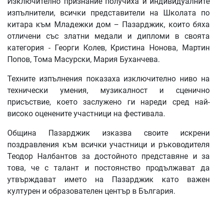
Изключително признание получиха и индивидуалните
изпълнители, всички представители на Школата по
китара към Младежки дом – Пазарджик, които бяха
отличени със златни медали и дипломи в своята
категория - Георги Колев, Кристина Нонова, Мартин
Попов, Тома Масурски, Мария Буханчева.
Техните изпълнения показаха изключително ниво на
технически умения, музикалност и сценично
присъствие, което заслужено ги нареди сред най-
високо оценените участници на фестивала.
Община Пазарджик изказва своите искрени
поздравления към всички участници и ръководителя
Теодор Налбантов за достойното представяне и за
това, че с талант и постоянство продължават да
утвърждават името на Пазарджик като важен
културен и образователен център в България.