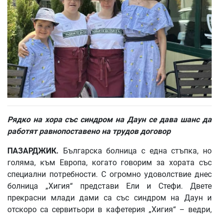
Рядко на хора със синдром на Даун се дава шанс да
работят равнопоставено на трудов договор
ПАЗАРДЖИК.
Българска болница с една стъпка, но
голяма, към Европа, когато говорим за хората със
специални потребности. С огромно удоволствие днес
болница „Хигия“ представи Ели и Стефи. Двете
прекрасни млади дами са със синдром на Даун и
отскоро са сервитьори в кафетерия „Хигия“ – ведри,