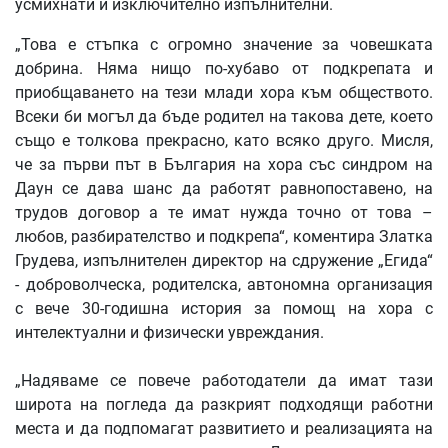
усмихнати и изключително изпълнителни.
„Това е стъпка с огромно значение за човешката
добрина. Няма нищо по-хубаво от подкрепата и
приобщаването на тези млади хора към обществото.
Всеки би могъл да бъде родител на такова дете, което
също е толкова прекрасно, като всяко друго. Мисля,
че за първи път в България на хора със синдром на
Даун се дава шанс да работят равнопоставено, на
трудов договор а те имат нужда точно от това –
любов, разбирателство и подкрепа“, коментира Златка
Грудева, изпълнителен директор на сдружение „Егида“
- доброволческа, родителска, автономна организация
с вече 30-годишна история за помощ на хора с
интелектуални и физически увреждания.
„Надяваме се повече работодатели да имат тази
широта на погледа да разкрият подходящи работни
места и да подпомагат развитието и реализацията на