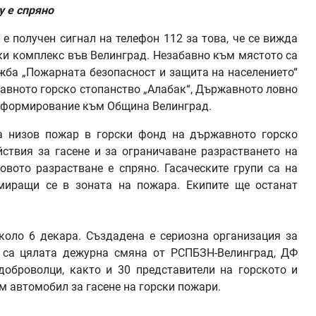
у е спряно
 е получен сигнал на телефон 112 за това, че се вижда
ки комплекс във Велинград. Незабавно към мястото са
жба „Пожарната безопасност и защита на населението“
жавното горско стопанство „Алабак“, Държавното ловно
о формирование към Община Велинград.
ма низов пожар в горски фонд на държавното горско
йствия за гасене и за ограничаване разрастването на
вото разрастване е спряно. Гасаческите групи са на
миращи се в зоната на пожара. Екипите ще останат
коло 6 декара. Създадена е сериозна организация за
 са цялата дежурна смяна от РСПБЗН-Велинград, ДФ
оброволци, както и 30 представители на горското и
м автомобил за гасене на горски пожари.