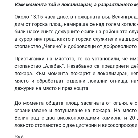
Към момента той е локализиран, а разрастването м
Около 13.15 часа днес, в пожарната във Велинград,
дим от горска площ, намираща се над голям хотелс
били насочените дежурните екипи на районната слу
в курортния град, както и горски служители на дър
стопанство „Чепино“ и доброволци от доброволнот
Пристигайки на мястото, те са установили, че и
стопанство „Алабак“. Незабавно са предприети де
пожара. Към момента пожарът е локализиран, него
място и обработват отделни локални огнища, на
дежурни на място и през нощта.
До момента общата площ, засегната от огъня, е о
ограничаване и потушаване на пожара. На място
Велинград с два високопроходими камиона и 20 д
ловното стопанство с две цистерни и високопроходи
(Зн)