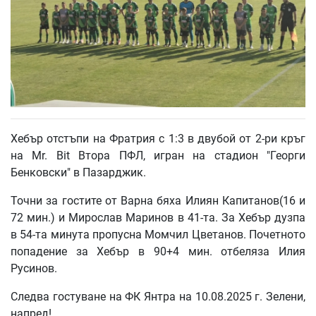
Хебър отстъпи на Фратрия с 1:3 в двубой от 2-ри кръг
на Mr. Bit Втора ПФЛ, игран на стадион "Георги
Бенковски" в Пазарджик.
Точни за гостите от Варна бяха Илиян Капитанов(16 и
72 мин.) и Мирослав Маринов в 41-та. За Хебър дузпа
в 54-та минута пропусна Момчил Цветанов. Почетното
попадение за Хебър в 90+4 мин. отбеляза Илия
Русинов.
Следва гостуване на ФК Янтра на 10.08.2025 г. Зелени,
напред!