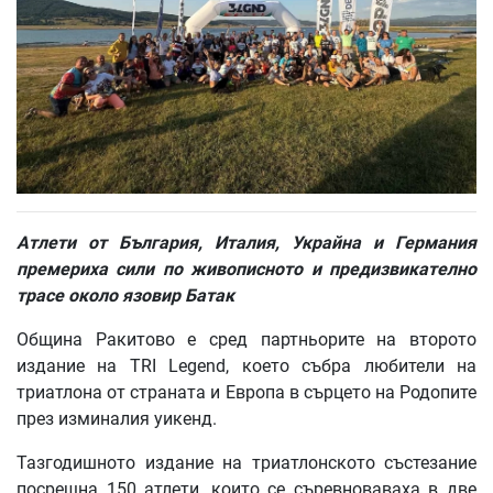
Атлети от България, Италия, Украйна и Германия
премериха сили по живописното и предизвикателно
трасе около язовир Батак
Община Ракитово е сред партньорите на второто
издание на TRI Legend, което събра любители на
триатлона от страната и Европа в сърцето на Родопите
през изминалия уикенд.
Тазгодишното издание на триатлонското състезание
посрещна 150 атлети, които се съревноваваха в две