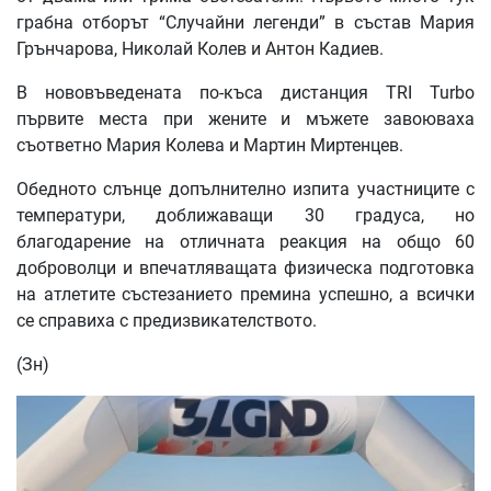
грабна отборът “Случайни легенди” в състав Мария
Грънчарова, Николай Колев и Антон Кадиев.
В нововъведената по-къса дистанция TRI Turbo
първите места при жените и мъжете завоюваха
съответно Мария Колева и Мартин Миртенцев.
Обедното слънце допълнително изпита участниците с
температури, доближаващи 30 градуса, но
благодарение на отличната реакция на общо 60
доброволци и впечатляващата физическа подготовка
на атлетите състезанието премина успешно, а всички
се справиха с предизвикателството.
(Зн)