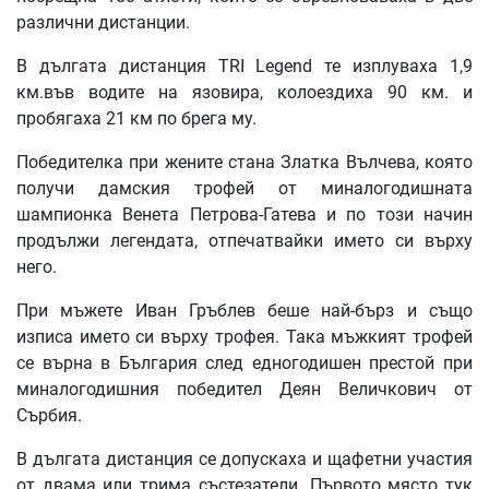
различни дистанции.
В дългата дистанция TRI Legend те изплуваха 1,9
км.във водите на язовира, колоездиха 90 км. и
пробягаха 21 км по брега му.
Победителка при жените стана Златка Вълчева, която
получи дамския трофей от миналогодишната
шампионка Венета Петрова-Гатева и по този начин
продължи легендата, отпечатвайки името си върху
него.
При мъжете Иван Гръблев беше най-бърз и също
изписа името си върху трофея. Така мъжкият трофей
се върна в България след едногодишен престой при
миналогодишния победител Деян Величкович от
Сърбия.
В дългата дистанция се допускаха и щафетни участия
от двама или трима състезатели. Първото място тук