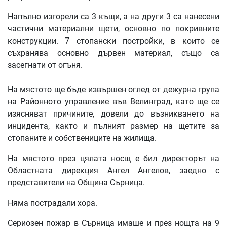
Напълно изгорели са 3 къщи, а на други 3 са нанесени
частични материални щети, основно по покривните
конструкции. 7 стопански постройки, в които се
съхранява основно дървен материал, също са
засегнати от огъня.
На мястото ще бъде извършен оглед от дежурна група
на Районното управление във Велинград, като ще се
изясняват причините, довели до възникването на
инцидента, както и пълният размер на щетите за
стопаните и собствениците на жилища.
На мястото през цялата носщ е бил директорът на
Областната дирекция Ангел Ангелов, заедно с
представители на Община Сърница.
Няма пострадали хора.
Сериозен пожар в Сърница имаше и през нощта на 9