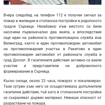
Вчера следобед на телефон 112 е получен сигнал за
пожар в жилищни и стопански постройки в родопското
градче Сърница. Незабавно към мястото са били
насочени първоначално два екипа, а впоследствие
още един на районната противопожарна служба във
Велинград, както и един противопожарен автомобил
на противопожарния участък в Ракитово и един
противопожарен автомобил от районната служба в
град Доспат. В гасителните действия активно са взели
участие и представители на доброволното
формирование в Сърница.
Късно снощи, около 23 часа, пожарът е локализиран.
Тази сутрин към него се осъществяваха допълнители
гасителни действия, тъй като в стопанските постройки
се съхраняват дървен материал. Нямаше опасност от
разрастване на пожара.