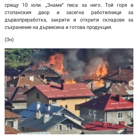
срещу 10 юли. „Знаме“ писа за него. Той горя в
стопанския двор и засегна работилници за
дървопреработка, закрити и открити складове за
съхранение на дървесина и готова продукция.
(Зн)