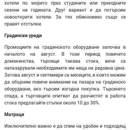
хотели по морето през студените или преходните
сезони на годината. Друг вариант е да потърсим
новооткрити хотели. За тях обикновено също се
правят отстъпки.
Градински уреди
Промоциите на градинското оборудване започва в
началото на август. В този период повечето
домакинства, търсещи такава стока, вече са
напазарували необходимите им неща на редовна цена.
Затова август и септември са месеците, в които можем
да обърнем повече внимание на пазара на градинско
оборудване, ако търсим изгодна покупка. Търсенето
спада, а търговците опитват да разчистят в работа
стока предлагайте стъпки около 10 до 30%.
Матраци
Изключително важно е да спим на удобен и подходящ