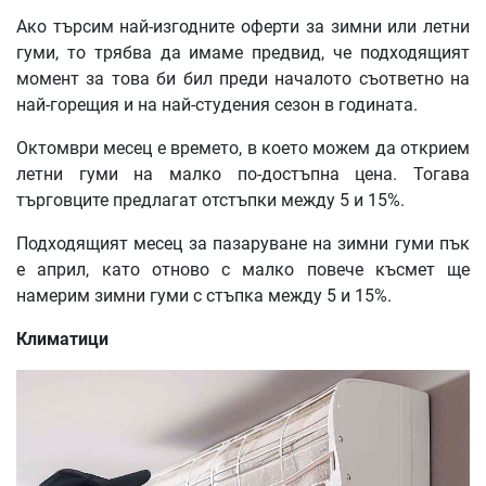
Ако търсим най-изгодните оферти за зимни или летни
гуми, то трябва да имаме предвид, че подходящият
момент за това би бил преди началото съответно на
най-горещия и на най-студения сезон в годината.
Октомври месец е времето, в което можем да открием
летни гуми на малко по-достъпна цена. Тогава
търговците предлагат отстъпки между 5 и 15%.
Подходящият месец за пазаруване на зимни гуми пък
е април, като отново с малко повече късмет ще
намерим зимни гуми с стъпка между 5 и 15%.
Климатици