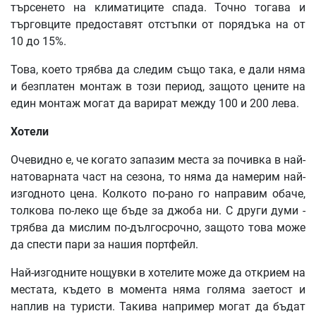
търсенето на климатиците спада. Точно тогава и
търговците предоставят отстъпки от порядъка на от
10 до 15%.
Това, което трябва да следим също така, е дали няма
и безплатен монтаж в този период, защото цените на
един монтаж могат да варират между 100 и 200 лева.
Хотели
Очевидно е, че когато запазим места за почивка в най-
натоварната част на сезона, то няма да намерим най-
изгодното цена. Колкото по-рано го направим обаче,
толкова по-леко ще бъде за джоба ни. С други думи -
трябва да мислим по-дългосрочно, защото това може
да спести пари за нашия портфейл.
Най-изгодните нощувки в хотелите може да открием на
местата, където в момента няма голяма заетост и
наплив на туристи. Такива например могат да бъдат