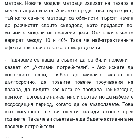
матрак. Новите модели матраци излизат на пазара в
месеца април и май. А малко преди това търговците,
тъй като самите матраци са обемисти, търсят начин
да разчистят своите складове, като продават по-
евтините модели на по-ниски цени. Отстъпките често
варират между 10 и 40% Така че най-атрактивните
оферти при тази стока са от март до май.
- Надяваме се нашата съвети да са били полезни –
казват от „Активни потребители“. - Ако искате да
спестявате пари, трябва да мислите малко по-
дългосрочно, да правите повече проучвания на
пазара, да видите кое кога се продава най-изгодно,
при кой търговец е най-евтино и съответно да изберете
подходящия период, когато да се възползвате. Това
със сигурност ще ви спести хиляди левове през
годините. Така че ви съветваме да бъдете активни а не
пасивни потребители.