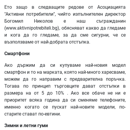
Ето защо в следващите редове от Асоциацията
"Активни потребители", чийто изпълнителен директор
Богомил Николов е наш съгражданин
(www.aktivnipotrebiteli.bg), обясняват какво да гледаме
и кога да го гледаме, за да сме сигурни, че се
възползваме от най-добрата отстъпка.
Смартфони
Ако държим да си купуваме най-новия модел
смартфон и то на марката, която най-много харесваме,
можем да го направим с предварителна поръчка.
Тогава по принцип търговците дават отстъпки в
размера на от 5 до 10% . Ако все обаче не ни е
приоритет всяка година да си сменяме телефоните,
именно когато се пускат най-новите модели, по-
старите стават по-евтини.
Зимни и летни гуми