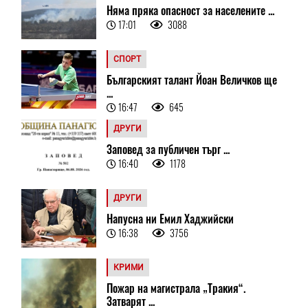
Няма пряка опасност за населените ...
17:01
3088
СПОРТ
Българският талант Йоан Величков ще
...
16:47
645
ДРУГИ
Заповед за публичен търг ...
16:40
1178
ДРУГИ
Напусна ни Емил Хаджийски
16:38
3756
КРИМИ
Пожар на магистрала „Тракия“.
Затварят ...