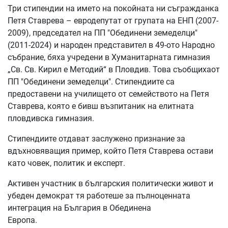
Три стипендии на името на покойната ни съгражданка
Петя Ставрева – евродепутат от групата на ЕНП (2007-
2009), председател на ПП "Обединени земеделци"
(2011-2024) и народен представител в 49-ото Народно
събрание, бяха учредени в Хуманитарната гимназия
„Св. Св. Кирил е Методий“ в Пловдив. Това съобщихаот
ПП "Обединени земеделци". Стипендиите са
предоставени на училището от семейството на Петя
Ставрева, която е бивш възпитаник на елитната
пловдивска гимназия.
Стипендиите отдават заслужено признание за
вдъхновяващия пример, който Петя Ставрева остави
като човек, политик и експерт.
Активен участник в българския политически живот и
убеден демократ тя работеше за пълноценната
интеграция на България в Обединена
Европа.