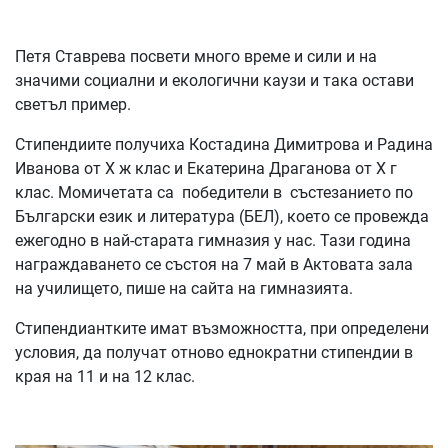
Петя Ставрева посвети много време и сили и на
значими социални и екологични каузи и така остави
светъл пример.
Стипендиите получиха Костадина Димитрова и Радина
Иванова от Х ж клас и Екатерина Драганова от Х г
клас. Момичетата са победители в състезанието по
Български език и литература (БЕЛ), което се провежда
ежегодно в най-старата гимназия у нас. Тази година
награждаването се състоя на 7 май в Актовата зала
на училището, пише на сайта на гимназията.
Стипендиантките имат възможността, при определени
условия, да получат отново еднократни стипендии в
края на 11 и на 12 клас.