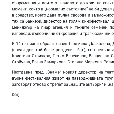
съвременници, които от началото до края на спект
момент, който в „нормално състояние” не би довел 
в средство, което дава пълна свобода и възможност
тях са банкери, директор на голям кинофестивал, 
мениджър на пиар агенция и техните семейни п
изповеди, дълбочинни откровения и трагикомични о
В 14-те пияни образи, освен Людмила Даскалова, 
(преди дни той беше рожденик, б.р.), се превъпл
Кристиян Стоичков, Петко Венелинов, Венцислав 
Стойчева, Елена Замяркова, Стиляна Маркова, Рали
Неотдавна пред „Знаме“ новият директор на теа
върне фестивалния живот на пазарджишката трупа
заговорят отново с трепет за „нашите актьори“ и „на
(Зн)