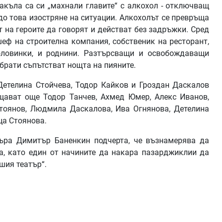
акъла са си „махнали главите“ с алкохол - отключващ
до това изостряне на ситуации. Алкохолът се превръща
 на героите да говорят и действат без задръжки. Сред
шеф на строителна компания, собственик на ресторант,
оловинки, и роднини. Разтърсващи и освобождаващи
брати съпътстват нощта на пияните.
Детелина Стойчева, Тодор Кайков и Гроздан Даскалов
ъщават още Тодор Танчев, Ахмед Юмер, Алекс Иванов,
Стоянов, Людмила Даскалова, Ива Огнянова, Детелина
ца Стоянова.
търа Димитър Баненкин подчерта, че възнамерява да
, като един от начините да накара пазарджиклии да
шия театър“.