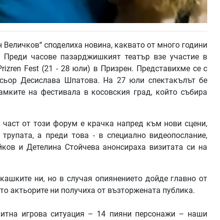
 Величков“ споделиха новина, каквато от много години
 Преди часове пазарджишкият театър взе участие в
 Prizren Fest (21 - 28 юли) в Призрен. Представихме се с
исьор Десислава Шпатова. На 27 юли спектакълът бе
амките на фестивала в косовския град, който събира
м част от този форум е крачка напред към нови сцени,
трупата, а преди това - в специално видеопослание,
ков и Детелина Стойчева анонсираха визитата си на
кашките ни, но в случая опиянението дойде главно от
ито актьорите ни получиха от възторжената публика.
питна игрова ситуация – 14 пияни персонажи – наши