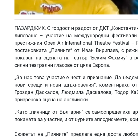
ПАЗАРДЖИК. С гордост и радост от ДКТ „Константин
липсваше – участие на международни фестивали.
престижния Open Air International Theatre Festival –
постановката „Пияните“ от Иван Вирипаев, с реж
показан на сцената на театър "Беким Фехмиу" в р
силни театрални гласове от цяла Европа.
„За нас това участие е чест и признание. Да бъде
нови срещи и нови вдъхновения“, коментираха от 
Гроздан Даскалов, Людмила Даскалова, Тодор Кай
призренска сцена на английски.
„Като „пияници от България“ се самоопределиха ар
поканата за участие, и от бурните аплодисменти, ко
Сюжетът на „Пияните“ предлага една доста любо