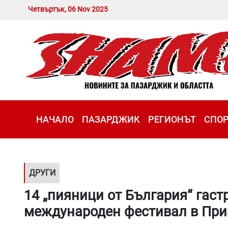
Четвъртък, 06 Nov 2025
НАЧАЛО
ПАЗАРДЖИК
РЕГИОНЪТ
СПО
ДРУГИ
14 „пияници от България“ гас
международен фестивал в При