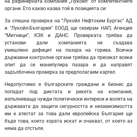
на рафинерната компания „Лукойл“ от компетентните
органи. Ето какво казва той в позицията си:
За спешна проверка на “Лукойл Нефтохим Бургас" АД
и "Лукойл-България" ЕООД ще сезирам НАП, Агенция
“Митници”, КЗК и ДАНС. Проверката трябва да
установи дали компанията не създава
умишлено дефицит на пазара на горива. Всички
държавни контролни органи трябва да пресекат всеки
опит да се манипулира пазара и да направят
задълбочена проверка за предполагаем картел.
Недопустимо е българските граждани и бизнес да
попадат под диктата и рекета на компания,
изпълняваща чужди политически интереси и волята на
държавата да защити сигурността и независимостта
им е атестат за това дали европейска България ще
бъде това, което хората искат и очакват, от което аз
няма да отстъпя.