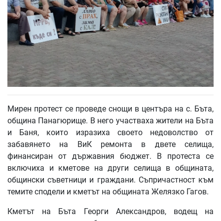
Мирен протест се проведе снощи в центъра на с. Бъта,
община Панагюрище. В него участваха жители на Бъта
и Баня, които изразиха своето недоволство от
забавянето на ВиК ремонта в двете селища,
финансиран от държавния бюджет. В протеста се
включиха и кметове на други селища в общината,
общински съветници и граждани. Съпричастност към
темите сподели и кметът на общината Желязко Гагов.
Кметът на Бъта Георги Александров, водещ на