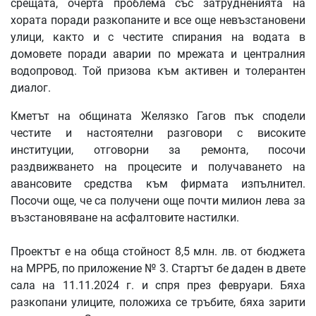
срещата, очерта проблема със затрудненията на
хората поради разкопаните и все още невъзстановени
улици, както и с честите спирания на водата в
домовете поради аварии по мрежата и централния
водопровод. Той призова към активен и толерантен
диалог.
Кметът на общината Желязко Гагов пък сподели
честите и настоятелни разговори с високите
институции, отговорни за ремонта, посочи
раздвижването на процесите и получаването на
авансовите средства към фирмата изпълнител.
Посочи още, че са получени още почти милион лева за
възстановяване на асфалтовите настилки.
Проектът е на обща стойност 8,5 млн. лв. от бюджета
на МРРБ, по приложение № 3. Стартът бе даден в двете
сала на 11.11.2024 г. и спря през февруари. Бяха
разкопани улиците, положиха се тръбите, бяха зарити