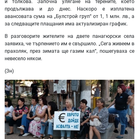
и толкова. Започна улягане на терените, което
продължава и до днес. Наскоро е изплатена
авансовата сума на „Булстрой груп“ от 1, 1 млн. лв., а
за следващите плащания има актуализиран график.
В разговорите жителите на двете панагюрски села
заявиха, че търпението им е свършило. „Сега живеем в
прахоляк, през зимата ще газим кал“, пошегуваха се
невесело някои.
(Зн)