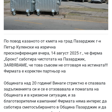
По повод казаното от кмета на град Пазарджик г-н
Петър Куленски на изрична
пресконференция вчера, 14 август 2025 г., че фирма
„Брокс“ саботира чистотата на Пазарджик,
ЗАЯВЯВАМЕ, че това съвсем не отговаря на истината!!!
Фирмата е коректен партньор на
Общината над 20 години! Винаги стриктно е спазвала
задълженията си и се е отзовавала и помагала на
Общината и в кризисни ситуации, и за
благотворителни кампании! Фирмата няма интерес да
саботира сметосъбирането в Община Пазарджик и да