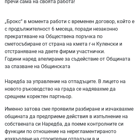
пречи сама на своята работа!
„Брокс“ в момента работи с временен договор, който е
с продължителност 6 месеца, поради незаконно
прекратяване на Обществена поръчка по
сметосъбиране от страна на кмета г-н Куленски и
отстраняване на двете фирми участнички.
Години наред апелираме за съдействие от Общината
за спазване на Общинската
Наредба за управление на отпадъците. В лицето на
новото ръководство на града се надявахме да
срещнем коректен партньор.
Именно затова сме проявили разбиране и изчаквахме
общината да предприеме действия в изпълнение на
собствената си Наредба, да поеме контролните си
функции по отношение на нерегламентираното
изхвърляне на строителни отпадъци в и