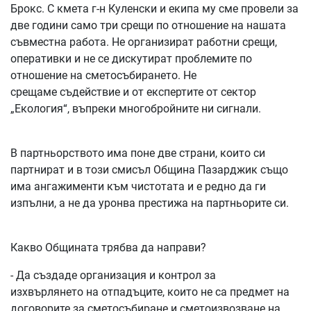
Брокс. С кмета г-н Куленски и екипа му сме провели за
две години само три срещи по отношение на нашата
съвместна работа. Не организират работни срещи,
оперативки и не се дискутират проблемите по
отношение на сметосъбирането. Не
срещаме съдействие и от експертите от сектор
„Екология“, въпреки многобройните ни сигнали.
В партньорството има поне две страни, които си
партнират и в този смисъл Община Пазарджик също
има ангажименти към чистотата и е редно да ги
изпълни, а не да уронва престижа на партньорите си.
Какво Общината трябва да направи?
- Да създаде организация и контрол за
изхвърлянето на отпадъците, които не са предмет на
договорите за сметосъбиране и сметоизвозване на