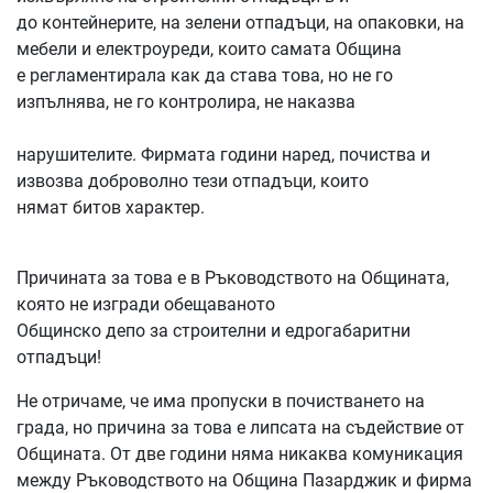
до контейнерите, на зелени отпадъци, на опаковки, на
мебели и електроуреди, които самата Община
е регламентирала как да става това, но не го
изпълнява, не го контролира, не наказва
нарушителите. Фирмата години наред, почиства и
извозва доброволно тези отпадъци, които
нямат битов характер.
Причината за това е в Ръководството на Общината,
която не изгради обещаваното
Общинско депо за строителни и едрогабаритни
отпадъци!
Не отричаме, че има пропуски в почистването на
града, но причина за това е липсата на съдействие от
Общината. От две години няма никаква комуникация
между Ръководството на Община Пазарджик и фирма