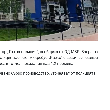
тор „Пътна полиция“, съобщиха от ОД МВР. Вчера на
олиция засякъл микробус „Ивеко“ с водач 60-годишен
редът отчел показания над 1.2 промила.
зувано бързо производство, уточняват от полицията.