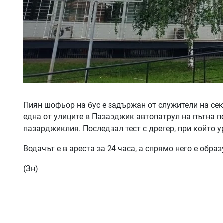
Пиян шофьор на бус е задържан от служители на сек
една от улиците в Пазарджик автопатрул на пътна п
пазарджиклия. Последвал тест с дрегер, при който у
Водачът е в ареста за 24 часа, а спрямо него е обра
(Зн)