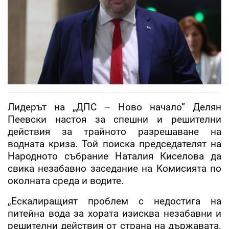
Лидерът на „ДПС – Ново начало” Делян
Пеевски настоя за спешни и решителни
действия за трайното разрешаване на
водната криза. Той поиска председателят на
Народното събрание Наталия Киселова да
свика незабавно заседание на Комисията по
околната среда и водите.
„Ескалиращият проблем с недостига на
питейна вода за хората изисква незабавни и
решителни действия от страна на държавата.