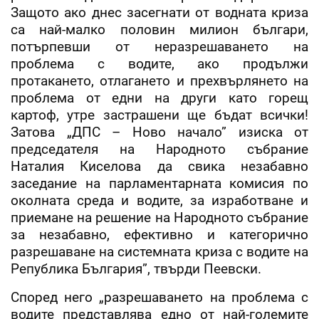
Защото ако днес засегнати от водната криза
са най-малко половин милион българи,
потърпевши от неразрешаването на
проблема с водите, ако продължи
протакането, отлагането и прехвърлянето на
проблема от едни на други като горещ
картоф, утре застрашени ще бъдат всички!
Затова „ДПС – Ново начало” изиска от
председателя на Народното събрание
Наталия Киселова да свика незабавно
заседание на парламентарната комисия по
околната среда и водите, за изработване и
приемане на решение на Народното събрание
за незабавно, ефективно и категорично
разрешаване на системната криза с водите на
Република България”, твърди Пеевски.
Според него „разрешаването на проблема с
водите представлява едно от най-големите