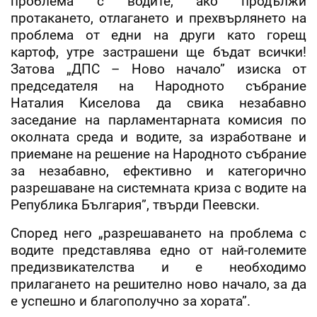
проблема с водите, ако продължи
протакането, отлагането и прехвърлянето на
проблема от едни на други като горещ
картоф, утре застрашени ще бъдат всички!
Затова „ДПС – Ново начало” изиска от
председателя на Народното събрание
Наталия Киселова да свика незабавно
заседание на парламентарната комисия по
околната среда и водите, за изработване и
приемане на решение на Народното събрание
за незабавно, ефективно и категорично
разрешаване на системната криза с водите на
Република България”, твърди Пеевски.
Според него „разрешаването на проблема с
водите представлява едно от най-големите
предизвикателства и е необходимо
прилагането на решително ново начало, за да
е успешно и благополучно за хората”.