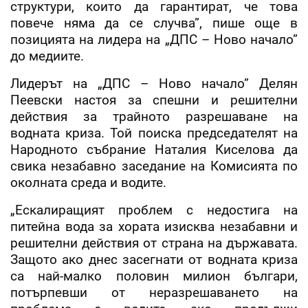
структури, които да гарантират, че това
повече няма да се случва”, пише още в
позицията на лидера на „ДПС – Ново начало”
до медиите.
Лидерът на „ДПС – Ново начало” Делян
Пеевски настоя за спешни и решителни
действия за трайното разрешаване на
водната криза. Той поиска председателят на
Народното събрание Наталия Киселова да
свика незабавно заседание на Комисията по
околната среда и водите.
„Ескалиращият проблем с недостига на
питейна вода за хората изисква незабавни и
решителни действия от страна на държавата.
Защото ако днес засегнати от водната криза
са най-малко половин милион българи,
потърпевши от неразрешаването на