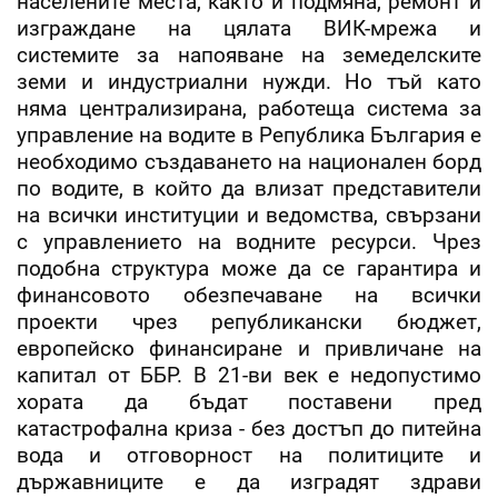
населените места, както и подмяна, ремонт и
изграждане на цялата ВИК-мрежа и
системите за напояване на земеделските
земи и индустриални нужди. Но тъй като
няма централизирана, работеща система за
управление на водите в Република България е
необходимо създаването на национален борд
по водите, в който да влизат представители
на всички институции и ведомства, свързани
с управлението на водните ресурси. Чрез
подобна структура може да се гарантира и
финансовото обезпечаване на всички
проекти чрез републикански бюджет,
европейско финансиране и привличане на
капитал от ББР. В 21-ви век е недопустимо
хората да бъдат поставени пред
катастрофална криза - без достъп до питейна
вода и отговорност на политиците и
държавниците е да изградят здрави