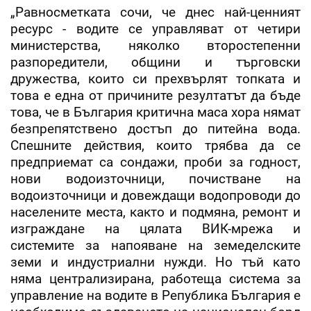
„Равносметката сочи, че днес най-ценният
ресурс - водите се управляват от четири
министерства, няколко второстепенни
разпоредители, общини и търговски
дружества, които си прехвърлят топката и
това е една от причините резултатът да бъде
това, че в България критична маса хора нямат
безпрепятствено достъп до питейна вода.
Спешните действия, които трябва да се
предприемат са сондажи, проби за годност,
нови водоизточници, почистване на
водоизточници и довеждащи водопроводи до
населените места, както и подмяна, ремонт и
изграждане на цялата ВИК-мрежа и
системите за напояване на земеделските
земи и индустриални нужди. Но тъй като
няма централизирана, работеща система за
управление на водите в Република България е