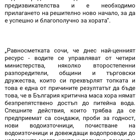
предизвикателства и е необходимо
прилагането на решително ново начало, за да
е успешно и благополучно за хората”.
„Равносметката сочи, че днес най-ценният
ресурс - водите се управляват от четири
министерства, няколко второстепенни
разпоредители, общини и търговски
дружества, които си прехвърлят топката и
това е една от причините резултатът да бъде
това, че в България критична маса хора нямат
безпрепятствено достъп до питейна вода.
Спешните действия, които трябва да се
предприемат са сондажи, проби за годност,
нови водоизточници, почистване на
водоизточници и довеждащи водопроводи до