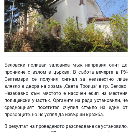
Беловски полицаи заловиха мъж направил опит да
проникне с взлом в църква. В събота вечерта в РУ-
Септември се получил сигнал за неизвестно лице
влязло в двора на храма „Света Троица“ в гр. Белово.
Незабавно към мястото е насочен екип на местния
полицейски участък. Органите на реда установили, че
среднощният посетител счупил стъкло на един от
прозорците, но не успял да извърши кражба.
В резултат на проведеното разследване се установило,