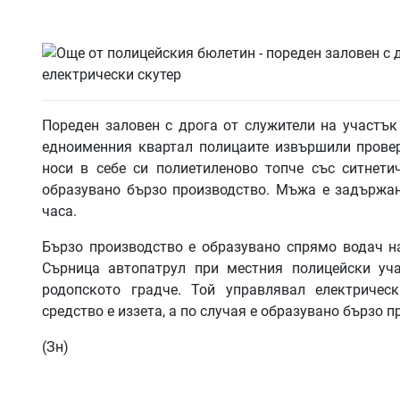
Пореден заловен с дрога от служители на участък 
едноименния квартал полицаите извършили провер
носи в себе си полиетиленово топче със ситнети
образувано бързо производство. Мъжа е задържан
часа.
Бързо производство е образувано спрямо водач на
Сърница автопатрул при местния полицейски уч
родопското градче. Той управлявал електричес
средство е иззета, а по случая е образувано бързо п
(Зн)