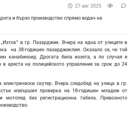
27 авг 2025
„Изток“ в гр. Пазарджик. Вчера на една от улиците в
ка на 38-годишен пазарджиклия. Оказало се, че той
чен канабиноид. Дрогата била иззета, а по случая е
 в ареста на полицейското управление за срок до 24
 електрически скутер. Вчера следобед на улица в гр.
астък извършил проверка на 18-годишен младеж от
ки мотопед без регистрационна табела. Превозното
роизводство.