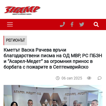
РЕГИОНЪТ
Кметът Васка Рачева връчи
благодарствени писма на ОД МВР, РС ПБЗН
и “Асарел-Медет“ за огромния принос в
борбата с пожарите в Септемврийско
06 сеп 2025