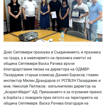
Днес Септември празнува и Съединението, и празника
на града, а в навечерието на празника кметът на
община Септември Васка Рачева връчи
благодарствени писма на директора на ОДМВР-
Пазарджик старши комисар Даниел Бараков, главен
инспектор Милен Драндаров от РСПБЗН Пазарджик и
инж. Николай Пелтеков - изпълнителен директор на
„Асарел-Медет“ АД. Признанието е за огромния принос
в борбата с пожарите през лятото на територията на
община Септември. Васка Рачева благодари на