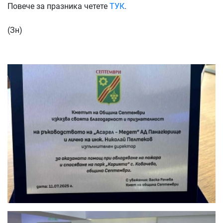
Повече за празника четете
ТУК
.
(Зн)