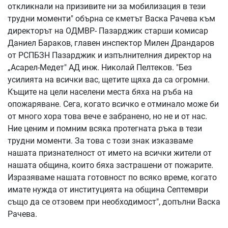
откликнали на призивите ни за мобилизация в тези
трудни моменти" обърна се кметът Васка Рачева към
директорът на ОДМВР- Пазарджик старши комисар
Даниел Бараков, главен инспектор Милен Драндаров
от РСПБЗН Пазарджик и изпълнителния директор на
„Асарел-Медет" АД инж. Николай Пелтеков. "Без
усилията на всички вас, щетите щяха да са огромни.
Къщите на цели населени места бяха на ръба на
опожаряване. Сега, когато всичко е отминало може би
от много хора това вече е забранено, но не и от нас.
Ние ценим и помним всяка протегната ръка в тези
трудни моменти. За това с този знак изказваме
нашата признателност от името на всички жители от
нашата община, които бяха застрашени от пожарите.
Изразяваме нашата готовност по всяко време, когато
имате нужда от институцията на община Септември
също да се отзовем при необходимост", допълни Васка
Рачева.