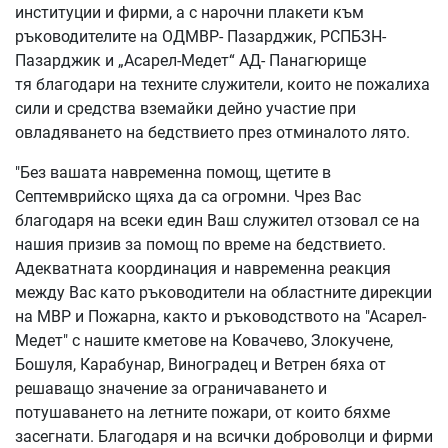
институции и фирми, а с нарочни плакети към
ръководителите на ОДМВР- Пазарджик, РСПБЗН-
Пазарджик и „Асарел-Медет“ АД- Панагюрище
тя благодари на техните служители, които не пожалиха
сили и средства вземайки дейно участие при
овладяването на бедствието през отминалото лято.
"Без вашата навременна помощ, щетите в
Септемврийско щяха да са огромни. Чрез Вас
благодаря на всеки един Ваш служител отзовал се на
нашия призив за помощ по време на бедствието.
Адекватната координация и навременна реакция
между Вас като ръководители на областните дирекции
на МВР и Пожарна, както и ръководството на "Асарел-
Медет" с нашите кметове на Ковачево, Злокучене,
Бошуля, Карабунар, Виноградец и Ветрен бяха от
решаващо значение за ограничаването и
потушаването на летните пожари, от които бяхме
засегнати. Благодаря и на всички доброволци и фирми