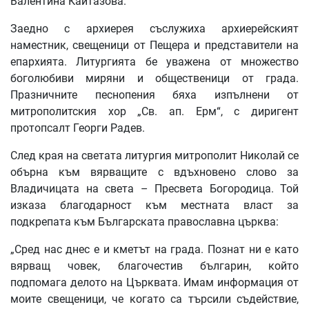
Валентина Кайтазова.
Заедно с архиерея съслужиха архиерейският
наместник, свещеници от Пещера и представители на
епархията. Литургията бе уважена от множество
боголюбиви миряни и общественици от града.
Празничните песнопения бяха изпълнени от
митрополитския хор „Св. ап. Ерм“, с диригент
протопсалт Георги Радев.
След края на светата литургия митрополит Николай се
обърна към вярващите с вдъхновено слово за
Владичицата на света – Пресвета Богородица. Той
изказа благодарност към местната власт за
подкрепата към Българската православна църква:
„Сред нас днес е и кметът на града. Познат ни е като
вярващ човек, благочестив българин, който
подпомага делото на Църквата. Имам информация от
моите свещеници, че когато са търсили съдействие,