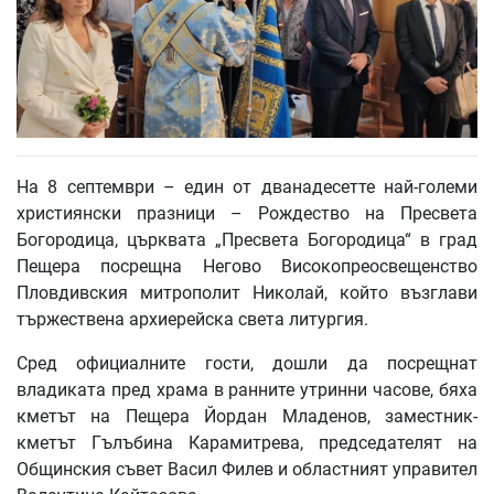
На 8 септември – един от дванадесетте най-големи
християнски празници – Рождество на Пресвета
Богородица, църквата „Пресвета Богородица“ в град
Пещера посрещна Негово Високопреосвещенство
Пловдивския митрополит Николай, който възглави
тържествена архиерейска света литургия.
Сред официалните гости, дошли да посрещнат
владиката пред храма в ранните утринни часове, бяха
кметът на Пещера Йордан Младенов, заместник-
кметът Гълъбина Карамитрева, председателят на
Общинския съвет Васил Филев и областният управител