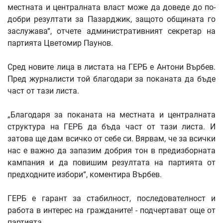
местната и централната власт може да доведе до по-
добри резултати за Пазарджик, защото общината го
заслужава“, отчете административният секретар на
партията Цветомир Паунов.
Сред новите лица в листата на ГЕРБ е Антони Върбев.
Пред журналисти той благодари за поканата да бъде
част от тази листа.
„Благодаря за поканата на местната и централната
структура на ГЕРБ да бъда част от тази листа. И
затова ще дам всичко от себе си. Вярвам, че за всички
нас е важно да запазим добрия тон в предизборната
кампания и да повишим резултата на партията от
предходните избори“, коментира Върбев.
ГЕРБ е гарант за стабилност, последователност и
работа в интерес на гражданите! - подчертават още от
партията.