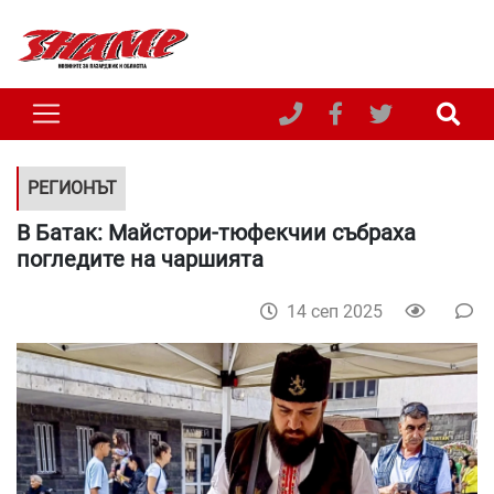
РЕГИОНЪТ
В Батак: Майстори-тюфекчии събраха
погледите на чаршията
14 сеп 2025