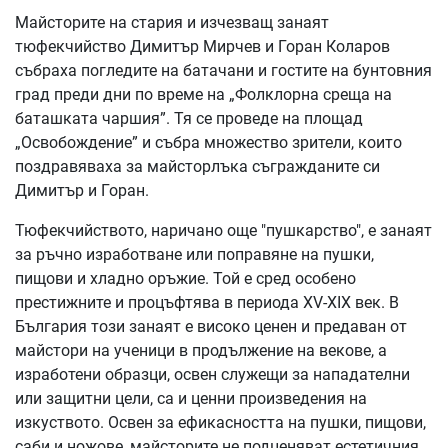
Майсторите на стария и изчезващ занаят
тюфекчийство Димитър Мирчев и Горан Коларов
събраха погледите на батачани и гостите на бунтовния
град преди дни по време на „Фолклорна среща на
баташката чаршия”. Тя се проведе на площад
„Освобождение” и събра множество зрители, които
поздравяваха за майсторлъка съгражданите си
Димитър и Горан.
Тюфекчийството, наричано още "пушкарство", е занаят
за ръчно изработване или поправяне на пушки,
пищови и хладно оръжие. Той е сред особено
престижните и процъфтява в периода XV-XIX век. В
България този занаят е високо ценен и предаван от
майстори на ученици в продължение на векове, а
изработени образци, освен служещи за нападателни
или защитни цели, са и ценни произведения на
изкуството. Освен за ефикасността на пушки, пищови,
саби и ножове, майсторите не подценяват естетичния