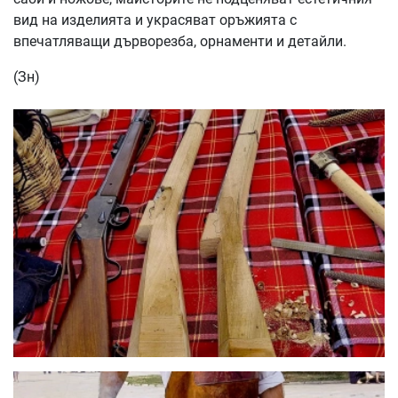
вид на изделията и украсяват оръжията с
впечатляващи дърворезба, орнаменти и детайли.
(Зн)