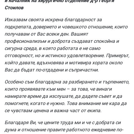
и началник на хирургично отделение д-р Георги
Стоилов
Изказвам своята искрена благодарност за
подкрепата, доверието и човешкото отношение, които
получавам от Вас всеки ден. Вашият
професионализъм и доброта създават спокойна и
сигурна среда, в която работата е не само
отговорност, но и истинско удовлетворение. Примерът,
който давате, вдъхновява и мотивира хората около
Вас да бъдат по-отдадени и съпричастни.
Особено съм благодарна за разбирането и търпението,
които проявявате към мен – за това, че винаги
намирате време да изслушате, да дадете съвет и да
помогнете, когато е нужно. Това внимание ме кара да
се чувствам ценена и важна част от екипа.
Благодаря Ви, че цените труда ми и че с добрата си
дума и отношение правите работното ежедневие по-