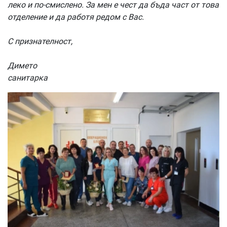
леко и по-смислено. За мен е чест да бъда част от това
отделение и да работя редом с Вас.
С признателност,
Димето
санитарка