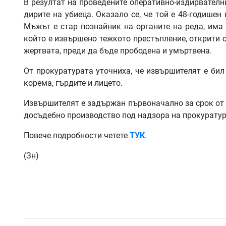
В резултат на проведените оперативно-издирвателн
дирите на убиеца. Оказало се, че той е 48-годишен
Мъжът е стар познайник на органите на реда, има
който е извършено тежкото престъпление, открити 
жертвата, преди да бъде прободена и умъртвена.
От прокуратурата уточниха, че извършителят е бил
корема, гърдите и лицето.
Извършителят е задържан първоначално за срок от 2
досъдебно производство под надзора на прокуратур
Повече подробности четете
ТУК
.
(Зн)