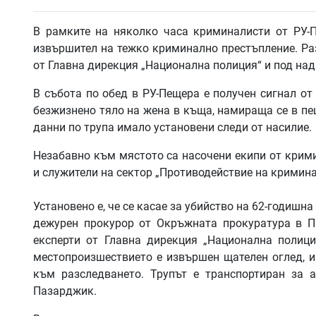
В рамките на няколко часа криминалисти от РУ
извършител на тежко криминално престъпление. Ра
от Главна дирекция „Национална полиция“ и под на
В събота по обед в РУ-Пещера е получен сигнал о
безжизнено тяло на жена в къща, намираща се в пе
данни по трупа имало установени следи от насилие.
Незабавно към мястото са насочени екипи от крими
и служители на сектор „Противодействие на крими
Установено е, че се касае за убийство на 62-годишн
дежурен прокурор от Окръжната прокуратура в П
експерти от Главна дирекция „Национална полици
местопроизшествието е извършен щателен оглед, 
към разследването. Трупът е транспортиран за 
Пазарджик.