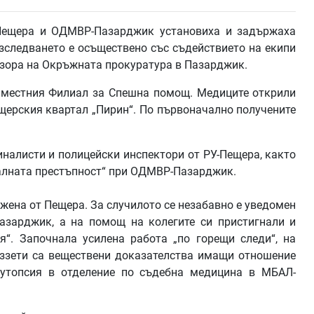
-Пещера и ОДМВР-Пазарджик установиха и задържаха
зследването е осъществено със съдействието на екипи
дзора на Окръжната прокуратура в Пазарджик.
т местния Филиал за Спешна помощ. Медиците открили
щерския квартал „Пирин“. По първоначално получените
налисти и полицейски инспектори от РУ-Пещера, както
налната престъпност“ при ОДМВР-Пазарджик.
а жена от Пещера. За случилото се незабавно е уведомен
азарджик, а на помощ на колегите си пристигнали и
я“. Започнала усилена работа „по горещи следи“, на
иззети са веществени доказателства имащи отношение
аутопсия в отделение по съдебна медицина в МБАЛ-