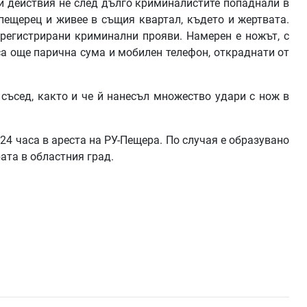
и действия не след дълго криминалистите попаднали в
 пещерец и живее в същия квартал, където и жертвата.
 регистрирани криминални прояви. Намерен е ножът, с
са още парична сума и мобилен телефон, откраднати от
 съсед, както и че й нанесъл множество удари с нож в
4 часа в ареста на РУ-Пещера. По случая е образувано
ата в областния град.