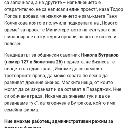
са започнали, а на другите – изпълнението е
отвратително, не са написали един проект“, каза Тодор
Попов и добави, че изключението е зам.-кмета Таня
Колчакова която е получила подкрепата на „Новото
време“ за проект с Министерството на културата за
финансиране на културни прояви, защото е важен и
полезен.
Кандидатът за общински съветник
Никола Бутраков
(номер 127 в бюлетина 26)
подчерта, че бизнесът е
сърцето на един град. „Искаме да се намалят
тротоарните права, да може хората по-лесно да
развиват дребния бизнес. Малките неща, от които
могат да се изхранват и да остават в Пазарджик. Ние
си обичаме града. Искаме да живеем тук и да се
развиваме тук“, категоричен е Бутраков, който има
семейна фирма.
Ние имахме работещ административен режим за