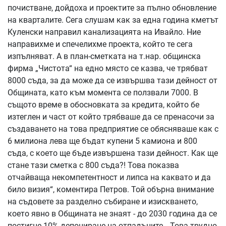
почистване, дойдоха и проектите за пълно обновление
на кварталите. Сега слушам как за една година кметът
Куленски направил канализацията на Ивайло. Ние
направихме и спечелихме проекта, който те сега
изпълняват. А в план-сметката на т.нар. общинска
фирма „Чистота“ на едно място се казва, че трябват
8000 съда, за да може да се извършва тази дейност от
Общината, като към момента се ползвали 7000. В
същото време в обосновката за кредита, който бе
изтеглен и част от който трябваше да се пренасочи за
създаването на това предприятие се обясняваше как с
6 милиона лева ще бъдат купени 5 камиона и 800
съда, с което ще бъде извършена тази дейност. Как ще
стане тази сметка с 800 съда?! Това показва
отчайваща некомпетентност и липса на каквато и да
било визия“, коментира Петров. Той обърна внимание
на съдовете за разделно събиране и изискването,
което явно в Общината не знаят - до 2030 година да се
постигне 10% депониране на отпадъците. „Това трудно