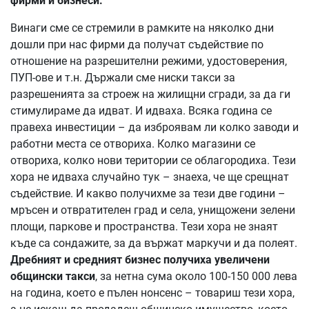
фирми и бизнеси.
Винаги сме се стремили в рамките на няколко дни
дошли при нас фирми да получат съдействие по
отношение на разрешителни режими, удостоверения,
ПУП-ове и т.н. Държали сме ниски такси за
разрешенията за строеж на жилищни сгради, за да ги
стимулираме да идват. И идваха. Всяка година се
правеха инвестиции – да изброявам ли колко заводи и
работни места се отвориха. Колко магазини се
отвориха, колко нови територии се облагородиха. Тези
хора не идваха случайно тук – знаеха, че ще срещнат
съдействие. И какво получихме за тези две години –
мръсен и отвратителен град и села, унищожени зелени
площи, паркове и пространства. Тези хора не знаят
къде са сондажите, за да вържат маркучи и да полеят.
Дребният и средният бизнес получиха увеличени
общински такси
, за нетна сума около 100-150 000 лева
на година, което е пълен нонсенс – товариш тези хора,