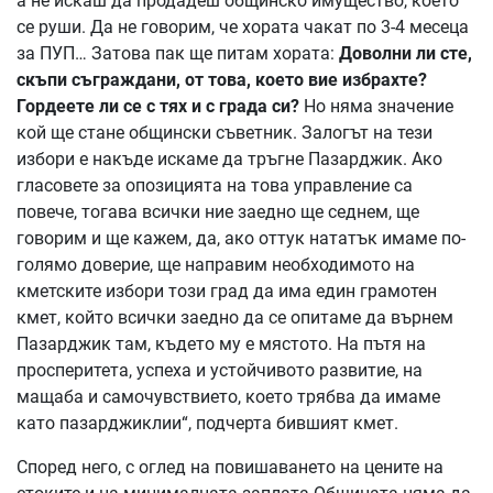
а не искаш да продадеш общинско имущество, което
се руши. Да не говорим, че хората чакат по 3-4 месеца
за ПУП… Затова пак ще питам хората:
Доволни ли сте,
скъпи съграждани, от това, което вие избрахте?
Гордеете ли се с тях и с града си?
Но няма значение
кой ще стане общински съветник. Залогът на тези
избори е накъде искаме да тръгне Пазарджик. Ако
гласовете за опозицията на това управление са
повече, тогава всички ние заедно ще седнем, ще
говорим и ще кажем, да, ако оттук нататък имаме по-
голямо доверие, ще направим необходимото на
кметските избори този град да има един грамотен
кмет, който всички заедно да се опитаме да върнем
Пазарджик там, където му е мястото. На пътя на
просперитета, успеха и устойчивото развитие, на
мащаба и самочувствието, което трябва да имаме
като пазарджиклии“, подчерта бившият кмет.
Според него, с оглед на повишаването на цените на