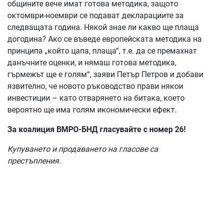
общините вече имат готова методика, защото
октомври-ноември се подават декларациите за
следващата година. Някой знае ли какво ще плаща
догодина? Ако се въведе европейската методика на
принципа „който цапа, плаща“, т.е. да се премахнат
данъчните оценки, и нямаш готова методика,
гърмежът ще е голям“, заяви Петър Петров и добави
язвително, че новото ръководство прави някои
инвестиции – като отварянето на битака, което
вероятно ще има голям икономически ефект.
За коалиция ВМРО-БНД гласувайте с номер 26!
Купуването и продаването на гласове са
престъпления.