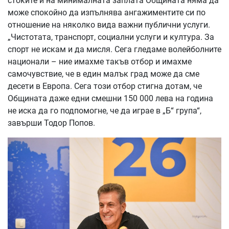
стоките и на минималната заплата Общината няма да
може спокойно да изпълнява ангажиментите си по
отношение на няколко вида важни публични услуги.
„Чистотата, транспорт, социални услуги и култура. За
спорт не искам и да мисля. Сега гледаме волейболните
национали – ние имахме такъв отбор и имахме
самочувствие, че в един малък град може да сме
десети в Европа. Сега този отбор стигна дотам, че
Общината даже едни смешни 150 000 лева на година
не иска да го подпомогне, че да играе в „Б“ група“,
завърши Тодор Попов.