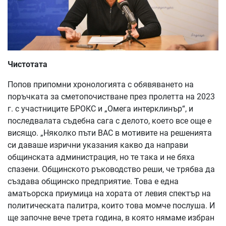
Чистотата
Попов припомни хронологията с обявяването на
поръчката за сметопочистване през пролетта на 2023
г. с участниците БРОКС и „Омега интерклинър“, и
последвалата съдебна сага с делото, което все още е
висящо. „Няколко пъти ВАС в мотивите на решенията
си даваше изрични указания какво да направи
общинската администрация, но те така и не бяха
спазени. Общинското ръководство реши, че трябва да
създава общинско предприятие. Това е една
аматьорска приумица на хората от левия спектър на
политическата палитра, които това момче послуша. И
ще започне вече трета година, в която нямаме избран