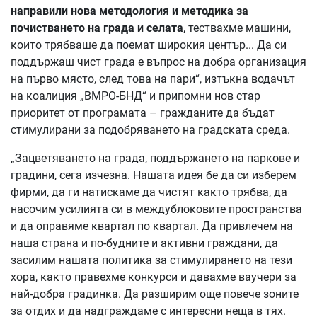
направили нова методология и методика за
почистването на града и селата
, тествахме машини,
които трябваше да поемат широкия център... Да си
поддържаш чист града е въпрос на добра организация
на първо място, след това на пари“, изтъкна водачът
на коалиция „ВМРО-БНД“ и припомни нов стар
приоритет от програмата – гражданите да бъдат
стимулирани за подобряването на градската среда.
„Зацветяването на града, поддържането на паркове и
градини, сега изчезна. Нашата идея бе да си изберем
фирми, да ги натискаме да чистят както трябва, да
насочим усилията си в междублоковите пространства
и да оправяме квартал по квартал. Да привлечем на
наша страна и по-будните и активни граждани, да
засилим нашата политика за стимулирането на тези
хора, както правехме конкурси и давахме ваучери за
най-добра градинка. Да разширим още повече зоните
за отдих и да надграждаме с интересни неща в тях.