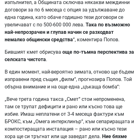
изпълнител, а Общината сключва някакви междинни
договори за по 6 месеца с опция за удължаване до
една година, като обаче годишно тези договори се
увеличават с по 500-600 000 лева.
Така по възможно
най-непрозрачен и глупав начин се разходват
немалко общински средства
“, коментира Попов.
Бившият кмет обрисува
още по-тъмна перспектива за
селската чистота
.
В един момент, най-вероятно зимата, отново ще бъдем
изправени пред същия „филм“, прогнозира Попов. Той
обърна внимание и на още една „цъкаща бомба“:
„Вече трета година такса „Смет“ стои непроменена,
там се трупат дефицити и рано или късно това ще
избие. Имаш неплатени от 3-4 месеца фактури към
БРОКС, към „Омега интерклинър“, към сепариращата и
компостиращата инсталация – рано или късно тези
хора ще си тръгнат или ще заведат дела.
Ние бяхме