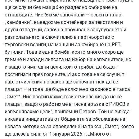
ще се случи без мащабно разделно събиране на
отпадъците. Ние бяхме започнали – освен в т.нар.
„камбанки“, въведохме контейнери за текстилни и
други отпадъци, започна проучване закупуването и
разполагането, включително в партньорство с
търговски вериги, на машини за събиране на PET-
бутилки. Това е една бомба, която много скоро ще
гръмне и заради липсата на избор на изпълнители, но
и защото има едни цели, които трябва да бъдат
постигнати през годините. И ако това не се случи, т.
нар. отчисления по закон ще започнат пак да се
плащат – и това ще бъде включено законово в такса
„Смет“. Ние постигнахме тези отчисления да не се
плащат, защото работехме в тясна връзка с РИОСВ и
изпълнявахме цели“, припомни Петров. Той не вижда
никаква инициатива от Общината за обсъждане на
новата методика за определяне на такса „Смет“, която
ще влезе в сила от 1 януари 2026 г. „Много от