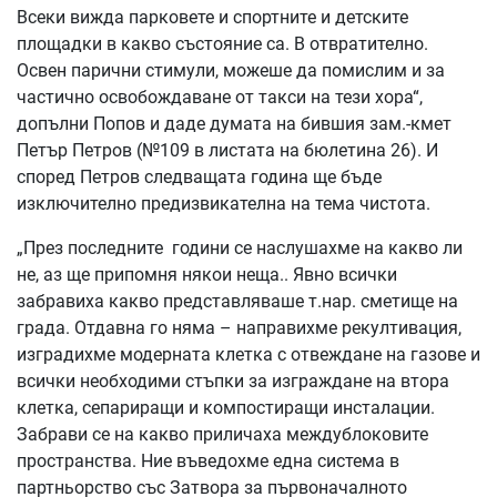
Всеки вижда парковете и спортните и детските
площадки в какво състояние са. В отвратително.
Освен парични стимули, можеше да помислим и за
частично освобождаване от такси на тези хора“,
допълни Попов и даде думата на бившия зам.-кмет
Петър Петров (№109 в листата на бюлетина 26). И
според Петров следващата година ще бъде
изключително предизвикателна на тема чистота.
„През последните години се наслушахме на какво ли
не, аз ще припомня някои неща.. Явно всички
забравиха какво представляваше т.нар. сметище на
града. Отдавна го няма – направихме рекултивация,
изградихме модерната клетка с отвеждане на газове и
всички необходими стъпки за изграждане на втора
клетка, сепариращи и компостиращи инсталации.
Забрави се на какво приличаха междублоковите
пространства. Ние въведохме една система в
партньорство със Затвора за първоначалното