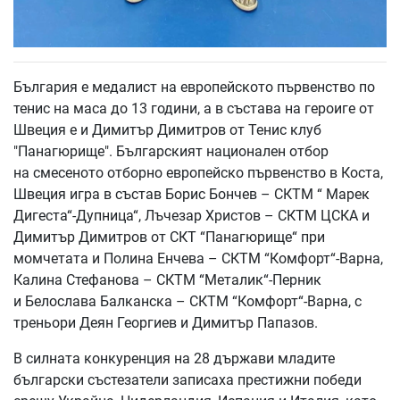
България е медалист на eвропейското първенство по
тенис на маса до 13 години, а в състава на героиге от
Швеция е и Димитър Димитров от Тенис клуб
"Панагюрище". Българският национален отбор
на смесеното отборно европейско първенство в Коста,
Швеция игра в състав Борис Бончев – СКТМ “ Марек
Дигеста“-Дупница“, Лъчезар Христов – СКТМ ЦСКА и
Димитър Димитров от СКТ “Панагюрище“ при
момчетата и Полина Енчева – СКТМ “Комфорт“-Варна,
Калина Стефанова – СКТМ “Металик“-Перник
и Белослава Балканска – СКТМ “Комфорт“-Варна, с
треньори Деян Георгиев и Димитър Папазов.
В силната конкуренция на 28 държави младите
български състезатели записаха престижни победи