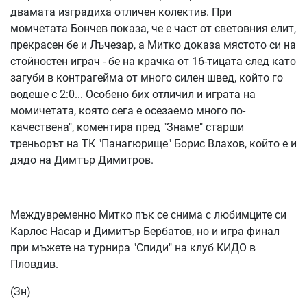
двамата изградиха отличен колектив. При
момчетата Бончев показа, че е част от световния елит,
прекрасен бе и Лъчезар, а Митко доказа мястото си на
стойностен играч - бе на крачка от 16-тицата след като
загуби в контрагейма от много силен швед, който го
водеше с 2:0... Особено бих отличил и играта на
момичетата, която сега е осезаемо много по-
качествена", коментира пред "Знаме" старши
треньорът на ТК "Панагюрище" Борис Влахов, който е и
дядо на Димтър Димитров.
Междувременно Митко пък се снима с любимците си
Карлос Насар и Димитър Бербатов, но и игра финал
при мъжете на турнира "Спиди" на клуб КИДО в
Пловдив.
(Зн)