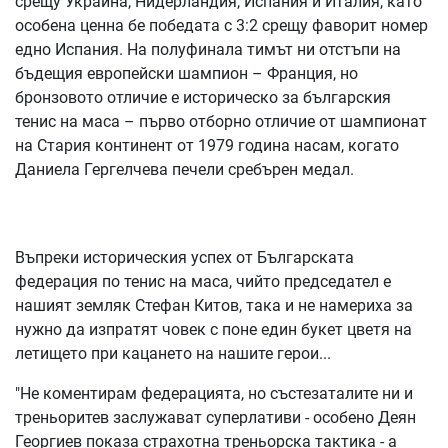
срещу Украйна, Нидерландия, Испания и Италия, като
особена ценна бе победата с 3:2 срещу фаворит номер
едно Испания. На полуфинала тимът ни отстъпи на
бъдещия европейски шампион – Франция, но
бронзовото отличие е историческо за българския
тенис на маса – първо отборно отличие от шампионат
на Стария континент от 1979 година насам, когато
Даниела Гергелчева печели сребърен медал.
Въпреки историческия успех от Българската
федерация по тенис на маса, чийто председател е
нашият земляк Стефан Китов, така и не намериха за
нужно да изпратят човек с поне един букет цветя на
летището при кацането на нашите герои...
"Не коментирам федерацията, но състезаталите ни и
треньоритев заслужават суперлативи - особено Деян
Георгиев показа страхотна треньорска тактика - а