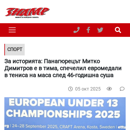
СПОРТ
За историята: Панагюрецът Митко
Димитров е в тима, спечелил евромедали
в тениса на маса след 46-годишна суша
05 окт 2025