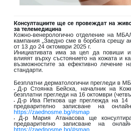
Консултациите ще се провеждат на живо
за телемедицина
Кожно-венерологично отделение на МБА
кампания „Заедно сме в борбата срещу ак
от 13 до 24 октомври 2025 г.
Инициативата има за цел да повиши ин
влияят върху състоянието на кожата и ка
възможностите за ефективно лечение н
стандарти.
Безплатни дерматологични прегледи в М
Д-р Стоянка Бейска, началник на Кож
•
безплатни прегледи на 16 октомври (четвър
Д-р Ива Петкова ще преглежда на 14 (
•
предварително записване на онла
https://zaednosme.bg/#smap
Д-р Мария Атанасова ще консултира
•
предварително записване на онл
https://zaednosme.bg/#smap
.