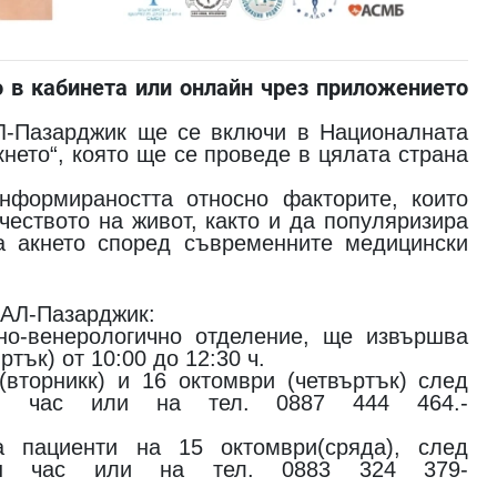
 в кабинета или онлайн чрез приложението
Л-Пазарджик ще се включи в Националната
нето“, която ще се проведе в цялата страна
формираността относно факторите, които
чеството на живот, както и да популяризира
а акнето според съвременните медицински
БАЛ-Пазарджик:
но-венерологично отделение, ще извършва
тък) от 10:00 до 12:30 ч.
вторникк) и 16 октомври (четвъртък) след
йн час или на тел. 0887 444 464.-
 пациенти на 15 октомври(сряда), след
айн час или на тел. 0883 324 379-