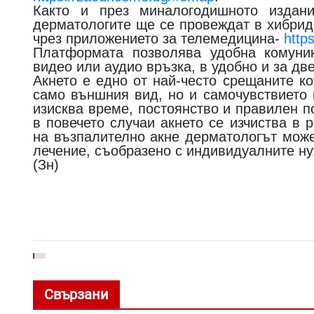
Както и през миналогодишното издани
дерматологите ще се провеждат в хибрид
чрез приложението за телемедицина-
http
Платформата позволява удобна комуник
видео или аудио връзка, в удобно и за дв
Акнето е едно от най-често срещаните к
само външния вид, но и самочувствието 
изисква време, постоянство и правилен 
в повечето случаи акнето се изчиства в
на възпалително акне дерматологът мож
лечение, съобразено с индивидуалните ну
(Зн)
Свързани