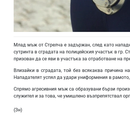
Млад мъж от Стрелча е задържан, след като нападн
сутринта в сградата на полицейския участък в гр. С
призован да се яви в участъка за отработване на пр
Влизайки в сградата, той без всякаква причина н
Нападателят успял да удари униформения в рамото,
Спрямо агресивния мъж са образувани бързи произв
служител и за това, че умишлено възпрепятствал ор
(Зн)