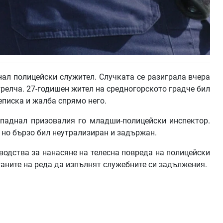
ал полицейски служител. Случката се разиграла вчера
трелча. 27-годишен жител на средногорското градче бил
еписка и жалба спрямо него.
ападнал призовалия го младши-полицейски инспектор.
 но бързо бил неутрализиран и задържан.
одства за нанасяне на телесна повреда на полицейски
ганите на реда да изпълнят служебните си задължения.