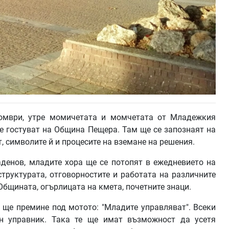
томври, утре момичетата и момчетата от Младежкия
 гостуват на Община Пещера. Там ще се запознаят на
, символите й и процесите на вземане на решения.
денов, младите хора ще се потопят в ежедневието на
труктурата, отговорностите и работата на различните
Общината, огърлицата на кмета, почетните знаци.
 ще премине под мотото: "Младите управляват". Всеки
ен управник. Така те ще имат възможност да усетя