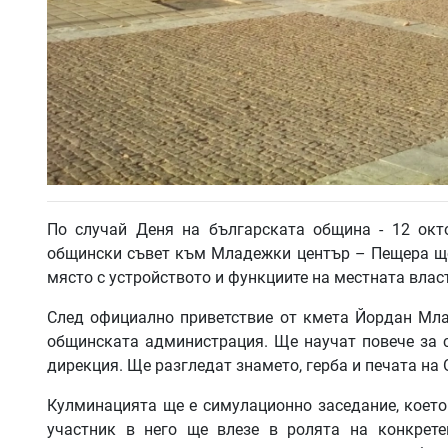
По случай Деня на българската община - 12 ок
общински съвет към Младежки център – Пещера ще
място с устройството и функциите на местната власт
След официално приветствие от кмета Йордан Мла
общинската администрация. Ще научат повече за с
дирекция. Ще разгледат знамето, герба и печата на 
Кулминацията ще е симулационно заседание, което
участник в него ще влезе в ролята на конкрет