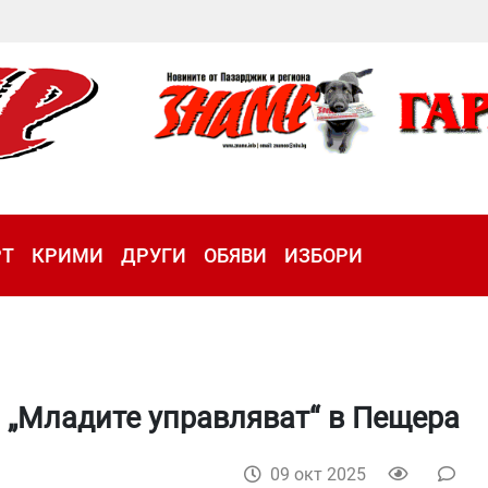
РТ
КРИМИ
ДРУГИ
ОБЯВИ
ИЗБОРИ
 „Младите управляват“ в Пещера
09 окт 2025