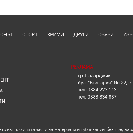
ИОНЪТ
СПОРТ
КРИМИ
ДРУГИ
ОБЯВИ
ИЗБ
РЕКЛАМА
гр. Пазарджик,
ЕНТ
бул. "България" No 22, ет
тел.
0884 223 113
А
тел.
0888 834 837
ТИ
о изцяло или отчасти на материали и публикации, без предвар