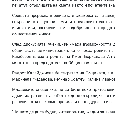
печатът, огърлицата на кмета, както и почетните зна
Срещата прерасна в оживена и съдържателна диску
свързани с актуални теми и предизвикателства
инициативи, насочени към подобряване на средат
обществения живот.
След дискусията, учениците имаха възможността 
общинската администрация, като поеха ролите на
Камберов влезе в ролята на Кмет, Борислава Ант
мястото на председателя на Общинския съвет.
Радост Калайджиева бе секретар на Общината, а в
Маринела Фиданова, Регинар Соатчъ, Калина Ивано
Младежите споделиха, че са били леко притеснени
административната работа и дори открили, че тя е и
решение стоят не само правила и процедури, но и с
"Нашите деца са будни, интелигентни, жадни за знан