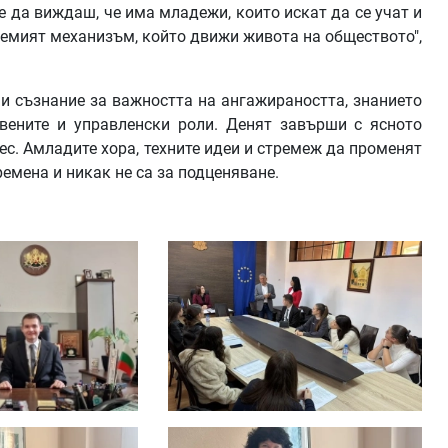
е да виждаш, че има младежи, които искат да се учат и
лемият механизъм, който движи живота на обществото",
и съзнание за важността на ангажираността, знанието
вените и управленски роли. Денят завърши с ясното
ес. Амладите хора, техните идеи и стремеж да променят
ремена и никак не са за подценяване.