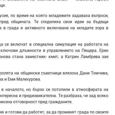
ци.
сия, по време на която младежите задаваха въпроси,
 пред общината. Те споделиха свои идеи за бъдещи
а в града и активното включване на младите хора в
да се включат в специална симулация на работата на
 ключови длъжности в управлението на Пещера. Ерен
онова стана заместник- кмет, а Катрин Ламбрева зае
 ролята на общински съветници влязоха Дани Томчева,
ва и Еми Малехурова.
 в началото, но бързо се потопили в атмосферата на
нтересна и предизвикателна. Те разбраха, че зад всяко
ериозна отговорност пред гражданите.
ия и готови да работят, за да променят града по своите