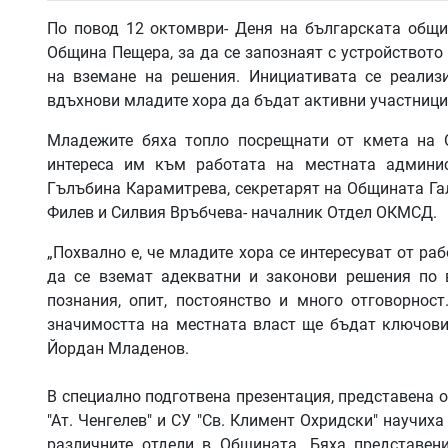
По повод 12 октомври- Деня на българската общ
Община Пещера, за да се запознаят с устройството 
на вземане на решения. Инициативата се реали
вдъхнови младите хора да бъдат активни участници
Младежите бяха топло посрещнати от кмета на 
интереса им към работата на местната админис
Гълъбина Карамитрева, секретарят на Общината Га
Филев и Силвия Връбчева- началник Отдел ОКМСД.
„Похвално е, че младите хора се интересуват от ра
да се вземат адекватни и законови решения по 
познания, опит, постоянство и много отговорнос
значимостта на местната власт ще бъдат ключови
Йордан Младенов.
В специално подготвена презентация, представена от 
"Ат. Ченгелев" и СУ "Св. Климент Охридски" научиха
различните отдели в Общината. Бяха представени