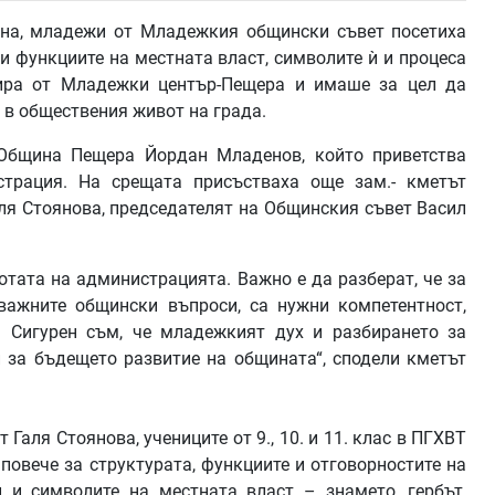
ина, младежи от Младежкия общински съвет посетиха
и функциите на местната власт, символите ѝ и процеса
зира от Младежки център-Пещера и имаше за цел да
 в обществения живот на града.
Община Пещера Йордан Младенов, който приветства
трация. На срещата присъстваха още зам.- кметът
ля Стоянова, председателят на Общинския съвет Васил
ботата на администрацията. Важно е да разберат, че за
важните общински въпроси, са нужни компетентност,
т. Сигурен съм, че младежкият дух и разбирането за
 за бъдещето развитие на общината“, сподели кметът
Галя Стоянова, учениците от 9., 10. и 11. клас в ПГХВТ
 повече за структурата, функциите и отговорностите на
 и символите на местната власт – знамето, гербът,