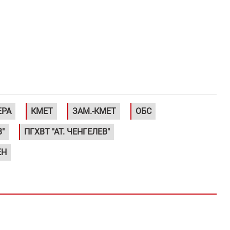
ЕРА
КМЕТ
ЗАМ.-КМЕТ
ОБС
В"
ПГХВТ "АТ. ЧЕНГЕЛЕВ"
ЕН