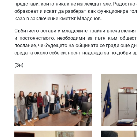
представи, които никак не изглеждат зле. Радостно 
образоват и искат да разберат как функционира го
каза в заключение кметът Младенов.
Събитието остави у младежите трайни впечатления 
и постоянството, необходими за пътя към общест
послание, че бъдещето на общината се гради още дн
средата около себе си, носят надежда за по-добри в
(Зн)