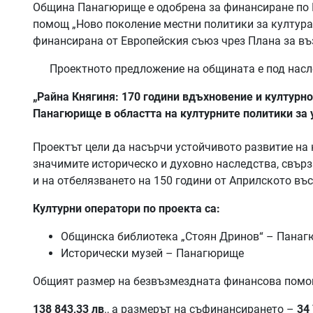
Община Панагюрище е одобрена за финансиране по 
помощ „Ново поколение местни политики за култур
финансирана от Европейския съюз чрез Плана за въ
Проектното предложение на общината е под насл
„Райна Княгиня: 170 години вдъхновение и културн
Панагюрище в областта на културните политики за 
Проектът цели да насърчи устойчивото развитие на 
значимите историческо и духовно наследства, свърз
и на отбелязването на 150 години от Априлското въ
Културни оператори по проекта са:
Общинска библиотека „Стоян Дринов“ – Пана
Исторически музей – Панагюрище
Общият размер на безвъзмездната финансова помо
138 843,33 лв
., а размерът на съфинансирането –
34 