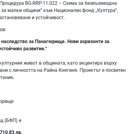
Процедура BG-RRP-11.022 – Схема за безвъзмездна
а за малки общини“
към Национален фонд „Култура“,
зстановяване и устойчивост.
ов:
о наследство за Панагюрище. Нови хоризонти за
устойчиво развитие.“
културния живот в общината, като акцентира върху
ани с личността на Райна Княгиня. Проектът е посветен
стание
.
гюрище
щ (БФП) е
710,83 лв.