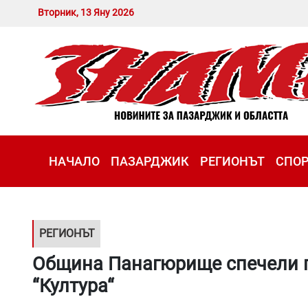
Вторник, 13 Яну 2026
НАЧАЛО
ПАЗАРДЖИК
РЕГИОНЪТ
СПО
РЕГИОНЪТ
Община Панагюрище спечели 
“Култура“