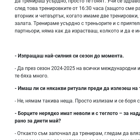
да тренираш усърдно, просто те гонят. Учи се здраво
след това тренировките от 16:30 часа (защото сме ра
вторник и четвъртък, когато имаме две тренировки, 
залата. Тренираме усърдно с треньорите и с приятел
партньори, няма как да израстваш, колкото и да е 
- Изпращаш най-силния си сезон до момента.
- Да през сезон 2024-2025 на всички международни и
те бяха много.
- Имаш ли си някакви ритуали преди да излезеш на 
- Не, нямам такива неща. Просто излизам и се боря 
- Борците нерядко имат неволи и с теглото – за на
рано за диети май?
- Откакто съм започнал да тренирам, гледам да вляза