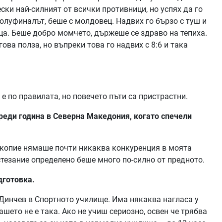
ски най-силният от всички противници, но успях да го
полуфиналът, беше с молдовец. Надвих го бързо с туш и
еца. Беше добро момчето, държеше се здраво на тепиха.
ова полза, но въпреки това го надвих с 8:6 и така
о е по правилата, но повечето пъти са пристрастни.
реди година в Северна Македония, когато спечели
Скопие нямаше почти никаква конкуренция в моята
ъстезание определено беше много по-силно от предното.
дготовка.
н Динчев в Спортното училище. Има някаква нагласа у
нашето не е така. Ако не учиш сериозно, освен че трябва