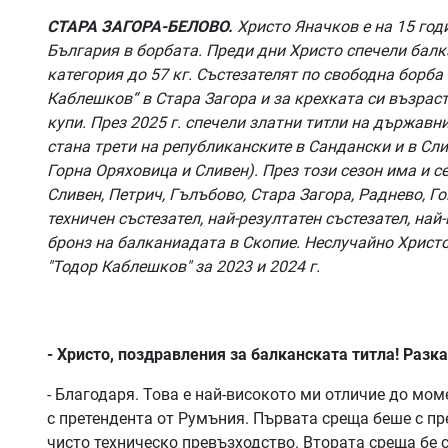
СТАРА ЗАГОРА-БЕЛОВО.
Христо Яначков е на 15 год
България в борбата. Преди дни Христо спечели балк
категория до 57 кг. Състезателят по свободна борба
Каблешков“ в Стара Загора и за крехката си възра
купи. През 2025 г. спечели златни титли на държав
стана трети на републиканските в Сандански и в Сли
Горна Оряховица и Сливен). През този сезон има и 
Сливен, Петрич, Гълъбово, Стара Загора, Раднево, Го
техничен състезател, най-резултатен състезател, най
бронз на балканиадата в Скопие. Неслучайно Христо
"Тодор Каблешков" за 2023 и 2024 г.
- Христо, поздравления за балканската титла! Разк
- Благодаря. Това е най-високото ми отличие до мо
с претендента от Румъния. Първата среща беше с пре
чисто техническо превъзходство. Втората среща бе 