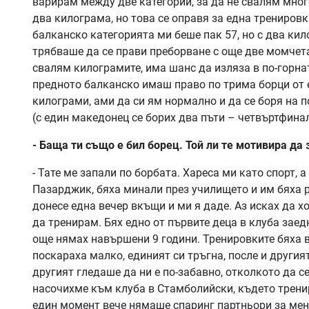
варирам между две категории, за да не свалям мног
два килограма, но това се оправя за една тренировк
балканско категорията ми беше пак 57, но с два кило
трябваше да се прави преборване с още две момчета,
свалям килограмите, има шанс да изляза в по-горна
предното балканско имаш право по трима борци от 
килограми, ами да си ям нормално и да се боря на п
(с един македонец се борих два пъти – четвъртфинал
- Баща ти също е бил борец. Той ли те мотивира да
- Тате ме запали по борбата. Хареса ми като спорт, 
Пазарджик, бяха минали през училището и им бяха р
донесе една вечер вкъщи и ми я даде. Аз исках да х
да тренирам. Бях едно от първите деца в клуба заед
още нямах навършени 9 години. Тренировките бяха в
поскараха малко, единият си тръгна, после и другия
другият гледаше да ни е по-забавно, отколкото да с
насочихме към клуба в Стамболийски, където тренир
един момент вече нямаше спаринг партньори за мен,