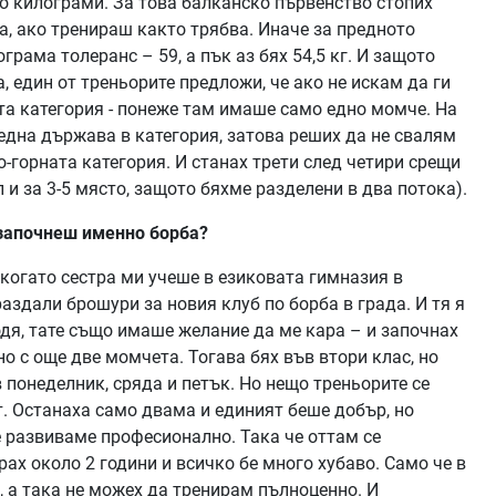
о килограми. За това балканско първенство стопих
а, ако тренираш както трябва. Иначе за предното
грама толеранс – 59, а пък аз бях 54,5 кг. И защото
 един от треньорите предложи, че ако не искам да ги
та категория - понеже там имаше само едно момче. На
една държава в категория, затова реших да не свалям
о-горната категория. И станах трети след четири срещи
 и за 3-5 място, защото бяхме разделени в два потока).
 започнеш именно борба?
а когато сестра ми учеше в езиковата гимназия в
аздали брошури за новия клуб по борба в града. И тя я
одя, тате също имаше желание да ме кара – и започнах
но с още две момчета. Тогава бях във втори клас, но
 понеделник, сряда и петък. Но нещо треньорите се
т. Останаха само двама и единият беше добър, но
е развиваме професионално. Така че оттам се
ах около 2 години и всичко бе много хубаво. Само че в
 а така не можех да тренирам пълноценно. И