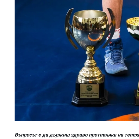
Въпросът е да държиш здраво противника на тепих