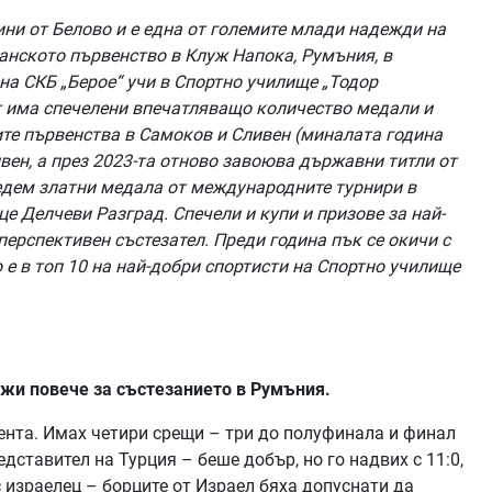
ини от Белово и е една от големите млади надежди на
анското първенство в Клуж Напока, Румъния, в
 на СКБ „Берое“ учи в Спортно училище „Тодор
ст има спечелени впечатляващо количество медали и
ните първенства в Самоков и Сливен (миналата година
вен, а през 2023-та отново завоюва държавни титли от
седем златни медала от международните турнири в
це Делчеви Разград. Спечели и купи и призове за най-
-перспективен състезател. Преди година пък се окичи с
 е в топ 10 на най-добри спортисти на Спортно училище
ажи повече за състезанието в Румъния.
мента. Имах четири срещи – три до полуфинала и финал
дставител на Турция – беше добър, но го надвих с 11:0,
с израелец – борците от Израел бяха допуснати да