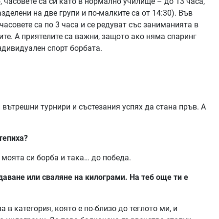
, часовете са си като в нормално училище – до 13 часа,
зделени на две групи и по-малките са от 14:30). Във
часовете са по 3 часа и се редуват със заниманията в
ите. А приятелите са важни, защото ако няма спаринг
индивидуален спорт борбата.
 вътрешни турнири и състезания успях да стана пръв. А
тепиха?
с моята си борба и така… до победа.
ддаване или сваляне на килограми. На теб още ти е
 в категория, която е по-близо до теглото ми, и