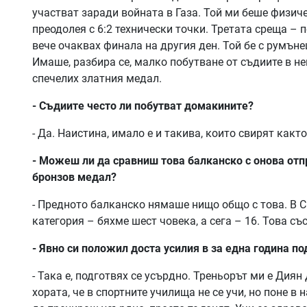
участват заради войната в Газа. Той ми беше физиче
преодолея с 6:2 технически точки. Третата среща – 
вече очаквах финала на другия ден. Той бе с румън
Имаше, разбира се, малко побутване от съдиите в нег
спечелих златния медал.
- Съдиите често ли побутват домакините?
- Да. Наистина, имало е и такива, които свирят какт
- Можеш ли да сравниш това балканско с онова отп
бронзов медал?
- Предното балканско нямаше нищо общо с това. В 
категория – бяхме шест човека, а сега – 16. Това с
- Явно си положил доста усилия в за една година по
- Така е, подготвях се усърдно. Треньорът ми е Дия
хората, че в спортните училища не се учи, но поне в 