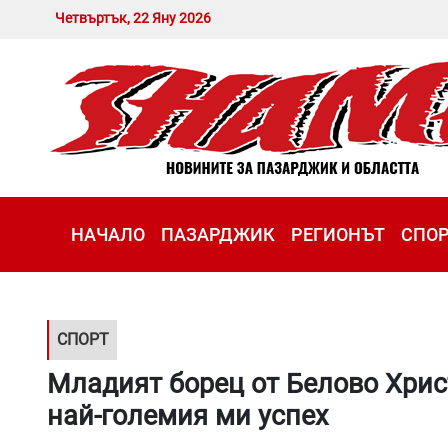
Четвъртък, 22 Яну 2026
НАЧАЛО
ПАЗАРДЖИК
РЕГИОНЪТ
СПО
СПОРТ
Младият борец от Белово Хрис
най-големия ми успех