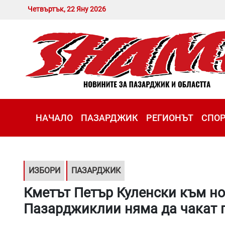
Четвъртък, 22 Яну 2026
НАЧАЛО
ПАЗАРДЖИК
РЕГИОНЪТ
СПО
ИЗБОРИ
ПАЗАРДЖИК
Кметът Петър Куленски към н
Пазарджиклии няма да чакат 