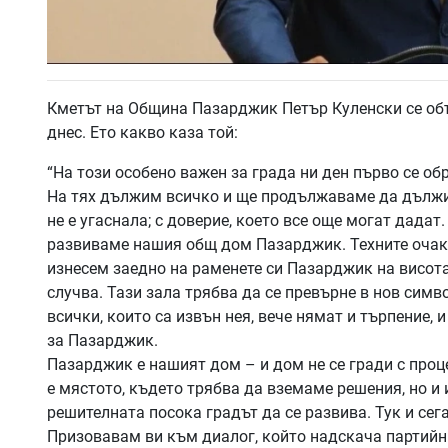
Кметът на Община Пазарджик Петър Куленски се об
днес. Ето какво каза той:
“На този особено важен за града ни ден първо се 
На тях дължим всичко и ще продължаваме да дължим
не е угаснала; с доверие, което все още могат дадат
развиваме нашия общ дом Пазарджик. Техните очакв
изнесем заедно на раменете си Пазарджик на висота
случва. Тази зала трябва да се превърне в нов сим
всички, които са извън нея, вече нямат и търпение,
за Пазарджик.
Пазарджик е нашият дом – и дом не се гради с проц
е мястото, където трябва да вземаме решения, но и 
решителната посока градът да се развива. Тук и сега,
Призовавам ви към диалог, който надскача партийнит