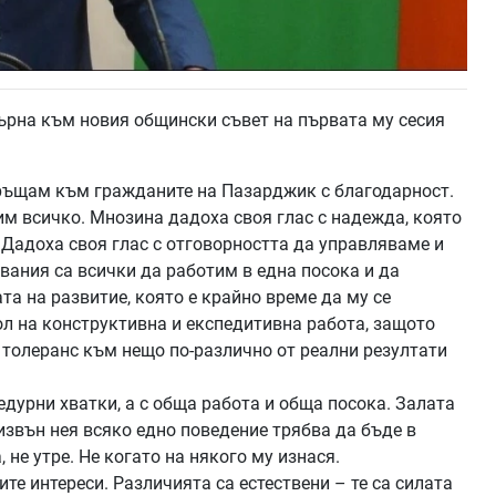
ърна към новия общински съвет на първата му сесия
обръщам към гражданите на Пазарджик с благодарност.
 всичко. Мнозина дадоха своя глас с надежда, която
. Дадоха своя глас с отговорността да управляваме и
ания са всички да работим в една посока и да
та на развитие, която е крайно време да му се
вол на конструктивна и експедитивна работа, защото
 и толеранс към нещо по-различно от реални резултати
едурни хватки, а с обща работа и обща посока. Залата
извън нея всяко едно поведение трябва да бъде в
 не утре. Не когато на някого му изнася.
е интереси. Различията са естествени – те са силата