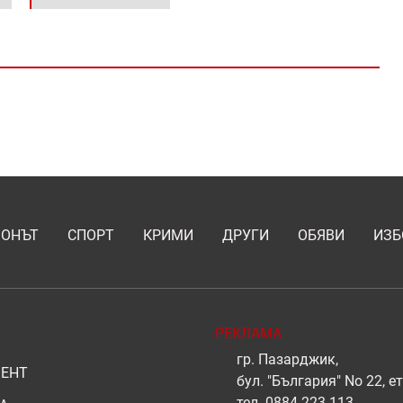
ИОНЪТ
СПОРТ
КРИМИ
ДРУГИ
ОБЯВИ
ИЗБ
РЕКЛАМА
гр. Пазарджик,
ЕНТ
бул. "България" No 22, ет
тел.
0884 223 113