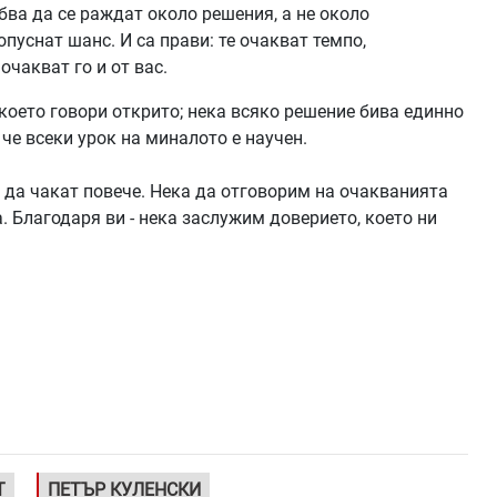
бва да се раждат около решения, а не около
пуснат шанс. И са прави: те очакват темпо,
очакват го и от вас.
което говори открито; нека всяко решение бива единно
че всеки урок на миналото е научен.
да чакат повече. Нека да отговорим на очакванията
а. Благодаря ви - нека заслужим доверието, което ни
Т
ПЕТЪР КУЛЕНСКИ