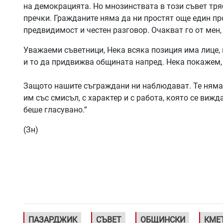
на демокрацията. Но мнозинствата в този съвет тря
пречки. Гражданите няма да ни простят още един про
предвидимост и честен разговор. Очакват го от мен, 
Уважаеми съветници, Нека всяка позиция има лице, 
и то да придвижва общината напред. Нека покажем, 
Защото нашите съграждани ни наблюдават. Те няма 
им със смисъл, с характер и с работа, която се вижд
беше гласувано.”
(Зн)
ПАЗАРДЖИК
СЪВЕТ
ОБЩИНСКИ
КМЕ