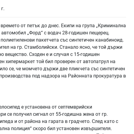
времето от петък до днес. Екипи на група „Криминална
 автомобил „Форд“ с водач 28-годишен пещерец.
5 полиетиленови пакетчета със синтетичен канабиноид.
тел на гр. Стамболийски. Станало ясно, че той държи
о вещество. Сходен е и случая с 15-годишен
ен хипермаркет той бил проверен от автопатрул на
ило се, че момчето държи две пликчета със синтетичен
 производства под надзора на Районната прокуратура в
лосипед е установена от септемврийски
и се получил сигнал от 55-годишна жена от гр.
ипеда и от района на гарата в градчето. След като с
ална полиция“ скоро бил установен извършителя.