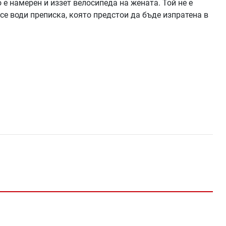
о е намерен и иззет велосипеда на жената. Той не е
е води преписка, която предстои да бъде изпратена в