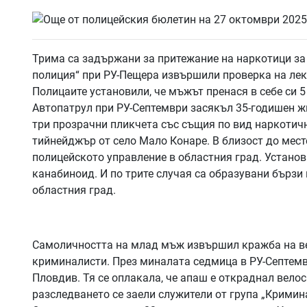
Трима са задържани за притежание на наркотици за 
полиция“ при РУ-Пещера извършили проверка на лек
Полицаите установили, че мъжът пренася в себе си 
Автопатрул при РУ-Септември засякъл 35-годишен жи
три прозрачни пликчета със същия по вид наркотичн
тийнейджър от село Мало Конаре. В близост до мест
полицейското управление в областния град. Установ
канабиноид. И по трите случая са образувани бързи
областния град.
Самоличността на млад мъж извършил кражба на ве
криминалисти. През миналата седмица в РУ-Септемвр
Пловдив. Тя се оплакала, че апаш е откраднал велос
разследването се заели служители от група „Кримин