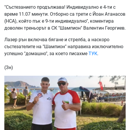
"Състезанието продължава! Индивидуално е 4-ти с
време 11.07 минути. Отборно са трети с Йоан Атанасов
(НСА), който пък е 9-ти индивидуално", коментира
доволен треньорът в СК "Шампион" Валентин Георгиев.
Лазер рън включва бягане и стрелба, а наскоро
състезателите на "Шампион" направиха изключително
успешно "домашно", за което писахме
ТУК
.
(Зн)